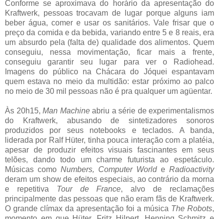
Conforme se aproximava do horário da apresentação do
Kraftwerk, pessoas trocavam de lugar porque alguns iam
beber água, comer e usar os sanitários. Vale frisar que o
preço da comida e da bebida, variando entre 5 e 8 reais, era
um absurdo pela (falta de) qualidade dos alimentos. Quem
conseguiu, nessa movimentação, ficar mais a frente,
conseguiu garantir seu lugar para ver o Radiohead.
Imagens do público na Chácara do Jóquei espantavam
quem estava no meio da multidão: estar próximo ao palco
no meio de 30 mil pessoas não é pra qualquer um agüentar.
Às 20h15,
Man Machine
abriu a série de experimentalismos
do Kraftwerk, abusando de sintetizadores sonoros
produzidos por seus notebooks e teclados. A banda,
liderada por Ralf Hüter, tinha pouca interação com a platéia,
apesar de produzir efeitos visuais fascinantes em seus
telões, dando todo um charme futurista ao espetáculo.
Músicas como
Numbers, Computer World
e
Radioactivity
deram um show de efeitos especiais, ao contrário da morna
e repetitiva
Tour de France
, alvo de reclamações
principalmente das pessoas que não eram fãs de Kraftwerk.
O grande clímax da apresentação foi a música
The Robots
,
momento em que Hüter, Fritz Hilpert, Henning Schmitz e