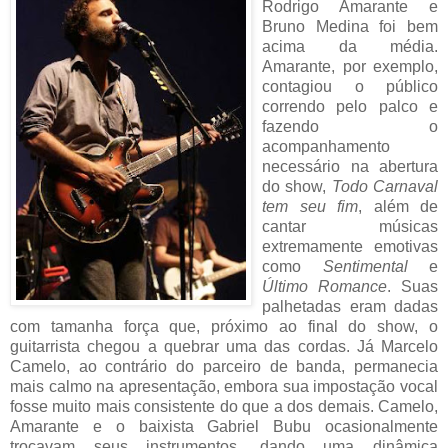
Rodrigo Amarante e
Bruno Medina foi bem
acima da média.
Amarante, por exemplo,
contagiou o público
correndo pelo palco e
fazendo o
acompanhamento
necessário na abertura
do show,
Todo Carnaval
tem seu fim
, além de
cantar músicas
extremamente emotivas
como
Sentimental
e
Último Romance
. Suas
palhetadas eram dadas
com tamanha força que, próximo ao final do show, o
guitarrista chegou a quebrar uma das cordas. Já Marcelo
Camelo, ao contrário do parceiro de banda, permanecia
mais calmo na apresentação, embora sua impostação vocal
fosse muito mais consistente do que a dos demais. Camelo,
Amarante e o baixista Gabriel Bubu ocasionalmente
trocavam seus instrumentos, dando uma dinâmica