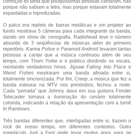
comoção foi tanta que pouquíssimas pessoas cantaram, não
porque não sabiam a letra, mas porque estavam totalmente
espantadas e hipnotizadas.
O palco era repleto de barras metálicas e um projetor ao
fundo mostrava 5 câmeras para cada integrante da banda,
dando um show de cenografia. Radiohead teve o número
absurdo de 3 seqüências de músicas além do primeiro
repertório.
Karma Police
e
Paranoid Android
levaram tantas
pessoas a cantar que a música continuou além de seu
tempo, com Thom Yorke e o público dividindo os vocais,
montando verdadeiros hinos.
Jigsaw Falling Into
Place e
Weird Fishes
mostraram uma banda afinada entre si,
totalmente sincronizada
.
Por fim,
Creep
, a música que fez a
banda estourar na MTV nos primórdios, fechou a noite.
Cada “porrada” que Johnny dava em sua guitarra Fender
Telecaster tornava a iluminação do cenário totalmente
colorida, indicando a relação da apresentação com a turnê
In Rainbows
.
Três bandas diferentes que, interligadas entre si, trazem o
rock
de nosso tempo, em diferentes contextos. Outro
espetáculo Just a Fest pode levar muitos anos para se