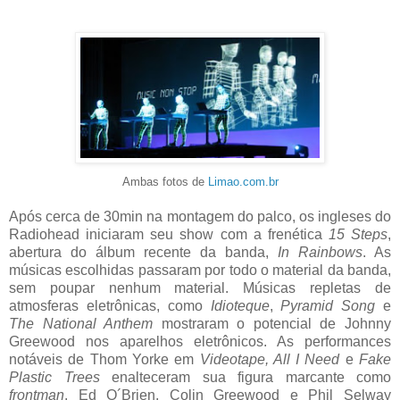
Ambas fotos de
Limao.com.br
Após cerca de 30min na montagem do palco, os ingleses do
Radiohead iniciaram seu show com a frenética
15 Steps
,
abertura do álbum recente da banda,
In Rainbows
. As
músicas escolhidas passaram por todo o material da banda,
sem poupar nenhum material. Músicas repletas de
atmosferas eletrônicas, como
Idioteque
,
Pyramid Song
e
The National Anthem
mostraram o potencial de Johnny
Greewood nos aparelhos eletrônicos. As performances
notáveis de Thom Yorke em
Videotape, All I Need
e
Fake
Plastic Trees
enalteceram sua figura marcante como
frontman
. Ed O´Brien, Colin Greewood e Phil Selway