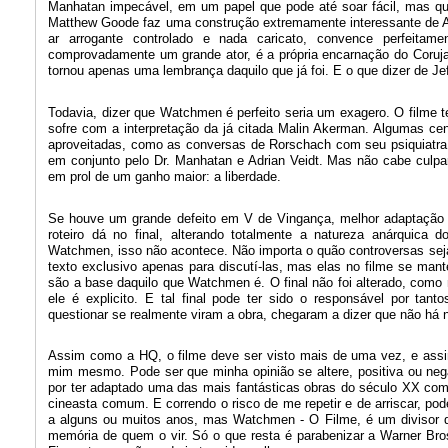
Manhatan impecável, em um papel que pode até soar fácil, mas que
Matthew Goode faz uma construção extremamente interessante de A
ar arrogante controlado e nada caricato, convence perfeitam
comprovadamente um grande ator, é a própria encarnação do Coruja
tornou apenas uma lembrança daquilo que já foi. E o que dizer de J
Todavia, dizer que Watchmen é perfeito seria um exagero. O filme 
sofre com a interpretação da já citada Malin Akerman. Algumas c
aproveitadas, como as conversas de Rorschach com seu psiquiatra 
em conjunto pelo Dr. Manhatan e Adrian Veidt. Mas não cabe culpar
em prol de um ganho maior: a liberdade.
Se houve um grande defeito em V de Vingança, melhor adaptação 
roteiro dá no final, alterando totalmente a natureza anárquic
Watchmen, isso não acontece. Não importa o quão controversas seja
texto exclusivo apenas para discutí-las, mas elas no filme se ma
são a base daquilo que Watchmen é. O final não foi alterado, como 
ele é explicito. E tal final pode ter sido o responsável por tant
questionar se realmente viram a obra, chegaram a dizer que não há 
Assim como a HQ, o filme deve ser visto mais de uma vez, e assim
mim mesmo. Pode ser que minha opinião se altere, positiva ou neg
por ter adaptado uma das mais fantásticas obras do século XX co
cineasta comum. E correndo o risco de me repetir e de arriscar, p
a alguns ou muitos anos, mas Watchmen - O Filme, é um divisor d
memória de quem o vir. Só o que resta é parabenizar a Warner Bro