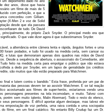
Em um depoimento dado no ano
 de dez anos, disse que havia
cessário um filme de mais de 5
uzido com perfeição, e que a
nunca concordou com Gilliam.
Hayter (X-Men 2 e voz de Solid
aptação desde que ela passara
desconfiaram de tudo. De David
, principalmente, do próprio Zack Snyder. O principal medo era que
ignificado. O que vale dizer agora é que subestimamos Snyder.
ável, a alternância entre câmera lenta e rápida, ângulos fortes e uma
300 foram podados, e tudo foi usado na medida certa, sem cansar ou
 a HQ, e lutas que demorariam apenas dois quadros nas mãos de David
s. Desde a sequência de abertura, o assassinato do Comediante, até
 Tudo feito na medida certa para empolgar o público que não estava
olhida a dedo por Snyder, em um lapso de genialidade (os créditos
credite, são muitos que não estão preparado para Watchmen.
o final e lutem contra o bandido.” Esta frase, proferida por um par de
maioria das pessoas devem ter ao assistir Watchmen. E se tal reação
blico acostumado aos filmes de super-heróis, estaríamos vendo uma
es personagens presentes na tela incomodam, e muito. Talvez com
, porém sem muito talento, Malin Akerman). Todo o resto do elenco,
 seus personagens. É difícil apontar algum destaque, mas talvez ele
ma empostação de voz perfeita, uma raiva contida e uma sociopatia
o filme, em um final catártico. No entanto Billy Crudup faz um Dr.