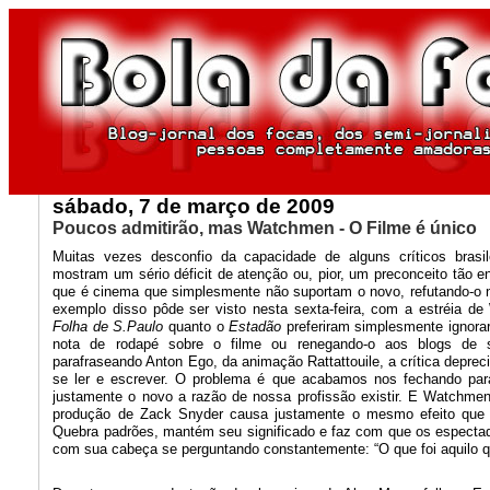
sábado, 7 de março de 2009
Poucos admitirão, mas Watchmen - O Filme é único
Muitas vezes desconfio da capacidade de alguns críticos brasi
mostram um sério déficit de atenção ou, pior, um preconceito tão
que é cinema que simplesmente não suportam o novo, refutando-o 
exemplo disso pôde ser visto nesta sexta-feira, com a estréia d
Folha de S.Paulo
quanto o
Estadão
preferiram simplesmente ignora
nota de rodapé sobre o filme ou renegando-o aos blogs de s
parafraseando Anton Ego, da animação Rattattouile, a crítica depreci
se ler e escrever. O problema é que acabamos nos fechando par
justamente o novo a razão de nossa profissão existir. E Watchmen 
produção de Zack Snyder causa justamente o mesmo efeito que 
Quebra padrões, mantém seu significado e faz com que os especta
com sua cabeça se perguntando constantemente: “O que foi aquilo q