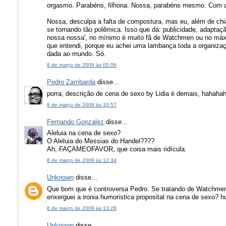
orgasmo. Parabéns, filhona. Nossa, parabéns mesmo. Com 
Nossa, desculpa a falta de compostura, mas eu, além de chia
se tornando tão polêmica. Isso que dá: publicidade, adaptaçã
nossa nossa', no mínimo é muito fã de Watchmen ou no máx
que entendi, porque eu achei uma lambança toda a organizaçã
dada ao mundo. Só.
8 de março de 2009 às 05:06
Pedro Zambarda
disse...
porra, descrição de cena de sexo by Lidia é demais, haha
8 de março de 2009 às 10:57
Fernando Gonzalez
disse...
Aleluia na cena de sexo?
O Aleluia do Messias do Handel????
Ah, FAÇAMEOFAVOR, que coisa mais ridícula.
8 de março de 2009 às 12:34
Unknown
disse...
Que bom que é controversa Pedro. Se tratando de Watchmen..
enxerguei a ironia humoristica proposital na cena de sexo? 
8 de março de 2009 às 13:28
Unknown
disse...