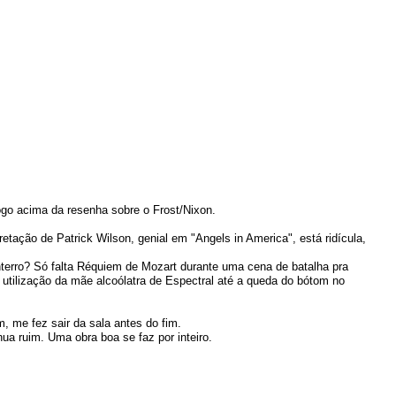
ogo acima da resenha sobre o Frost/Nixon.
retação de Patrick Wilson, genial em "Angels in America", está ridícula,
nterro? Só falta Réquiem de Mozart durante uma cena de batalha pra
a utilização da mãe alcoólatra de Espectral até a queda do bótom no
m, me fez sair da sala antes do fim.
nua ruim. Uma obra boa se faz por inteiro.