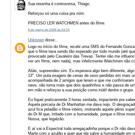
Sua resenha é controversa, Thiago.
Reforçou só uma coisa pra mim:
PRECISO LER WATCHMEN antes do filme.
8 de março de 2009 às 03:25
Unknown
disse...
Logo no início do filme, recebi uma SMS do Fernando Gonzale
que o filme tava sendo tão esperado por todo mundo (até quem
provocado pelo Cavaleiro das Trevas. Tentei não me influenc
ver um filme, nem nada), mas infelizmente Watchmen não c
Aliás, supreendeu sim. Eu esperava algo bem diferente, alg
13". Um puta exagero de cenas de sexo perdidas em mais u
acompanhada de 2 amigos que leram e que me confirmaram qu
nave, não toma mais que dois quadrinhos e não passa de u
em mão e reforçou a sua posição como inútil dentre o grupo.
Eu fiquei praticamente 3 horas sentada, impaciente pra saber 
Aquela porcaria de Dr Manhattan me dava nojo. O desgraçado
azul fica peladão o filme inteiro, motrando aquele pênis su
do Dr M que, irritado com a humanidade, porque o filme most
Nossa, que legalzão.
E aí vai a Espectral toda arregaçadinha porque o Dr não dava
Marte com o azulão e quer que ele salve a humanidade em no