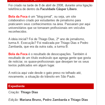
Foi criado na tarde de 8 de abril de 2008, durante uma ligação
telefônica de dentro da
Faculdade Cásper Líbero
.
Bola da Foca
é um "blog-jornal", ou seja, um site
colaborativo criado por estudantes de jornalismo para
praticarem seus conhecimentos na área. Passaram por aqui
universitários que se tornaram profissionais em veículos
reconhecidos.
A ideia inicial? Foi de Thiago Dias, 2º ano de jornalismo,
turma A. Execução? Foi realizada por Thiago Dias e Pedro
Zambarda, que era da outra sala, a turma B.
Bola da Foca
é o resultado de desocupações. Também é
resultado de um título esdrúxulo que agrega gente que gosta
de noticiar, os quase-profissionais que desejam ter os seus
textos publicados em algum lugar.
A notícia aqui vale desde o gato preso no telhado até,
novamente, a situação do trânsito em São Paulo.
Expediente
Criação:
Thiago Dias
Edição:
Mariana Bruno, Pedro Zambarda e Thiago Dias