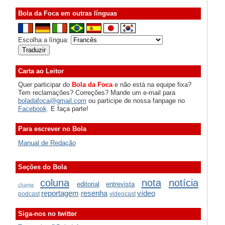
Bola da Foca em outras línguas
Escolha a língua:
Carta ao Leitor
Quer participar do
Bola da Foca
e não está na equipe fixa?
Tem reclamações? Correções? Mande um e-mail para
boladafoca@gmail.com
ou participe de nossa fanpage no
Facebook
. E faça parte!
Para escrever no Bola
Manual de Redação
Seções do Bola
coluna
nota
notícia
editorial
entrevista
charge
reportagem
resenha
vídeo
podcast
videocast
Siga-nos no twitter