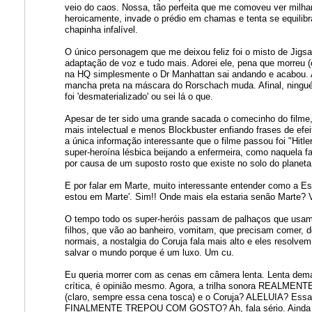
veio do caos. Nossa, tão perfeita que me comoveu ver milha
heroicamente, invade o prédio em chamas e tenta se equilib
chapinha infalível.
O único personagem que me deixou feliz foi o misto de Jig
adaptação de voz e tudo mais. Adorei ele, pena que morreu 
na HQ simplesmente o Dr Manhattan sai andando e acabou. A
mancha preta na máscara do Rorschach muda. Afinal, ninguém
foi 'desmaterializado' ou sei lá o que.
Apesar de ter sido uma grande sacada o comecinho do filme, t
mais intelectual e menos Blockbuster enfiando frases de e
a única informação interessante que o filme passou foi "Hitler
super-heroína lésbica beijando a enfermeira, como naquela fa
por causa de um suposto rosto que existe no solo do planeta
E por falar em Marte, muito interessante entender como a E
estou em Marte'. Sim!! Onde mais ela estaria senão Marte? 
O tempo todo os super-heróis passam de palhaços que usam
filhos, que vão ao banheiro, vomitam, que precisam comer, 
normais, a nostalgia do Coruja fala mais alto e eles resolvem
salvar o mundo porque é um luxo. Um cu.
Eu queria morrer com as cenas em câmera lenta. Lenta dema
crítica, é opinião mesmo. Agora, a trilha sonora REALMENT
(claro, sempre essa cena tosca) e o Coruja? ALELUIA? Es
FINALMENTE TREPOU COM GOSTO? Ah, fala sério. Ainda aper