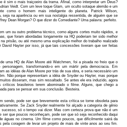
 é sim o mais traiçoeiro da trama. Afinal, como interpretar um Deus?
drian Veidt. Com um leve toque Glam, um oculto sotaque alemão e um
ente como o homem mais inteligente do planeta. Patrick Wilson,
, seja na aparência ou em sua nostalgia ressentida, de alguém que se
effrey Dean Morgan? O que dizer do Comediante? Uma palavra: perfeito.
tem um ou outro problema técnico, como alguns cortes muito rápidos, e
enas, que foram abordadas longamente na HQ poderiam ter sido melhor
na prisão, ou até mesmo uma explicação melhor do trabalho realizado
 David Hayter por isso, já que tais concessões tiveram que ser feitas
de uma HQ de Alan Moore até Watchmen, foi a pisada no freio que o
a do personagem, transformando-o em um mártir pela democracia. Em
m as idéias de Alan Moore por trás de sua obra, e seria necessário um
ntém. Não porque representam a idéia de Snyder ou Hayter, mas porque
muitos disseram, mas sim ressaltado. Se antes ele era induzido, agora
os críticos brasileiros terem abominado o filme. Alguns, que chego a
nada para se pensar em sua conclusão. Besteira.
 sendo, pode ser que brevemente esta crítica se torne obsoleta para
ativamente. Se Zack Snyder realmente foi alçado a categoria de gênio
m sucesso, só o tempo vai dizer. Mas com certeza prova que não é um
ode ser que poucos reconheçam, pode ser que só seja reconhecido daqui
e águas no cinema. Um filme como poucos, que dificilmente sairá da
s pela coragem de levar um projeto de mais de vinte anos ao seu fim.