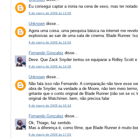
Eu consegui captar a ironia na cena de sexo, mas ter notado 
8 de março de 2009 às 13:58
Unknown
disse...
Agora uma coisa..uma pesquisa básica na internet me revelou
explosivas ao sair de uma sala de cinema: Blade Runner. Isso
8 de março de 2009 às 14:04
Fernando Gonzalez
disse...
Deve. Que Zack Snyder tentou se equiparar a Ridley Scott e
8 de março de 2009 às 14:36
Unknown
disse...
Não fala isso não Fernando. A comparação não teve esse sen
obra de Snyder, na verdade a de Moore, não tem meio termo,
gritante que o conto original de Blade Runner (não sei se vc 
original de Watchmen..bem, não precisa falar
8 de março de 2009 às 16:34
Fernando Gonzalez
disse...
Ok, Thiago, faz sentido.
Mas a diferença é, como filme, que Blade Runner é muito b
8 de março de 2009 às 17:03