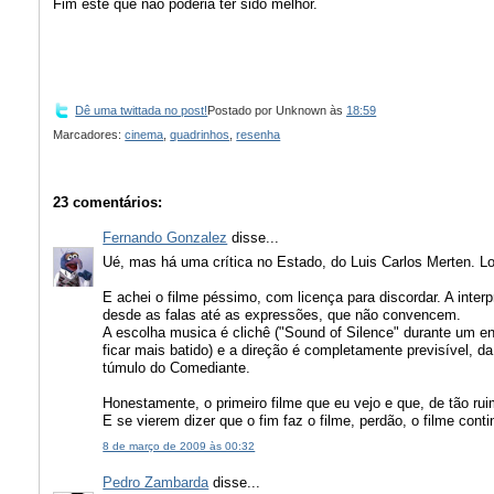
Fim este que não poderia ter sido melhor.
Dê uma twittada no post!
Postado por
Unknown
às
18:59
Marcadores:
cinema
,
quadrinhos
,
resenha
23 comentários:
Fernando Gonzalez
disse...
Ué, mas há uma crítica no Estado, do Luis Carlos Merten. L
E achei o filme péssimo, com licença para discordar. A interp
desde as falas até as expressões, que não convencem.
A escolha musica é clichê ("Sound of Silence" durante um e
ficar mais batido) e a direção é completamente previsível, d
túmulo do Comediante.
Honestamente, o primeiro filme que eu vejo e que, de tão rui
E se vierem dizer que o fim faz o filme, perdão, o filme conti
8 de março de 2009 às 00:32
Pedro Zambarda
disse...