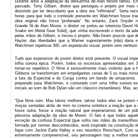
Durante anos a adaptação da obra-prima de Alan Moore falhou. 
passado, Terry Gilliam, diretor que perseguiu o projeto por mais
desistido por ter descoberto que a obra era "infilmável". Seria ne
horas para que todo o conteúdo presente em Watchmen fosse trad
obra original não fosse “profanada”. No entanto, Zack Snyder 
Grande fã de Alan Moore, o diretor se juntou ao roteirista David 
Snake em Metal Gear Solid), que vinha escrevendo o texto da ad
pelas mãos de Gilliam, e iniciou o projeto. Não foram poucos que 
Hayter, das liberdades que a Warner supostamente (não) daria e
Watchmen repetisse 300, um espetáculo visual, porém sem nenhum s
Tudo que esperamos do jovem diretor está presente. O visual impec
trilha sonora épica. Porém, todos os excessos apresentados em 
tornar-se repetitivo. O filme é sensivelmente mais violento que
Gibbons se transformam em empolgantes cenas de 5 ou mais minuto
a luta da Espectral e do Coruja contra um bando de arruaceiros.
preparado para Watchmen, e costurado com uma trilha sonora esc
iniciais ao som de Bob Dylan são um clássico instantâneo). Mas, a
“Que filme ruim. Mas talvez melhore, talvez todos eles se juntem n
moças sentadas atrás de mim no cinema sintetiza a reação que a 
fosse outra, fosse a reação natural que esperaríamos de um pú
péssima adaptação da obra de Moore. O fato é que todos aquel
exceção da confusa Espectral (que sofra nas mãos da maravilhosa
formado por nomes desconhecidos, está inspirado na construção de
fique com Jackie Earle Halley e seu neurótico Rorschach. Com u
extremamente compreensível, seu personagem traz a melhor cena d