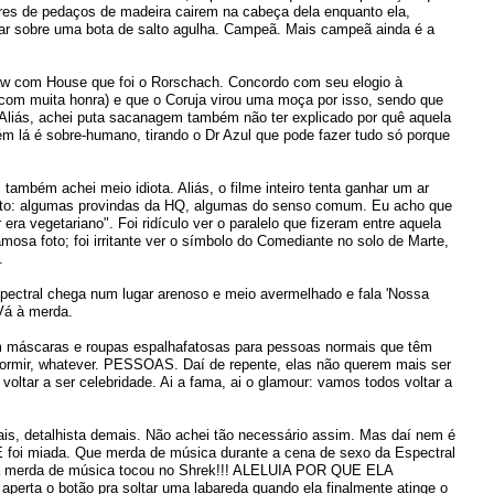
res de pedaços de madeira cairem na cabeça dela enquanto ela,
rar sobre uma bota de salto agulha. Campeã. Mais campeã ainda é a
saw com House que foi o Rorschach. Concordo com seu elogio à
(com muita honra) e que o Coruja virou uma moça por isso, sendo que
liás, achei puta sacanagem também não ter explicado por quê aquela
 lá é sobre-humano, tirando o Dr Azul que pode fazer tudo só porque
ambém achei meio idiota. Aliás, o filme inteiro tenta ganhar um ar
feito: algumas provindas da HQ, algumas do senso comum. Eu acho que
 era vegetariano". Foi ridículo ver o paralelo que fizeram entre aquela
mosa foto; foi irritante ver o símbolo do Comediante no solo de Marte,
.
spectral chega num lugar arenoso e meio avermelhado e fala 'Nossa
Vá à merda.
 máscaras e roupas espalhafatosas para pessoas normais que têm
dormir, whatever. PESSOAS. Daí de repente, elas não querem mais ser
 voltar a ser celebridade. Ai a fama, ai o glamour: vamos todos voltar a
is, detalhista demais. Não achei tão necessário assim. Mas daí nem é
E foi miada. Que merda de música durante a cena de sexo da Espectral
sa merda de música tocou no Shrek!!! ALELUIA POR QUE ELA
ta o botão pra soltar uma labareda quando ela finalmente atinge o