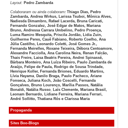
Layout:
Pedro Zambarda
Colaboraram ou ainda colaboram
:
Thiago Dias, Pedro
Zambarda, Andrea Wirkus, Larissa Tsuboi, Mônica Alves,
Nadiesda Dimambro, Rafael Lacerda, Bruna Caricati,
Fernando Gonzalez, José Edgar de Matos, Mariana
Bruno, Andressa Carrara Umbelino, Pedro Proença,
Luma Ramiro Mesquita, Priscila Jordão, Lidia Zuin,
Guilherme Peres, Cauê Fabiano, Roberto Coelho, Ana
Júlia Castilho, Leonardo Coletti, José Gomes Jr.,
Fernanda Meirelles, Roxane Teixeira, Débora Centoamore,
Alexandre Facciolla, Ana Carolina Neira, Renan Falcão,
Thais Freire, Laisa Beatris Pereira, Andrei Spinassé,
Bárbara Monteiro, Ana Luíza
Ribeiro, Paulo Zambarda de
Araújo
, Felipe de Paula, Rodrigo de Sousa Trindade,
Henrique Koller
,
Fernanda Briones, Eduardo Martins,
Lívia Hayama
,
Danilo Braga, Paulo Pacheco
, Ariane
Fonseca, Juliana Koch, João Coscelli
, Fernanda
Gonçalves, Bruno Lourenço
,
Marília Passos,
Natália
Bonaldi
, Natália Russo
,
Laís Clemente,
Mariana Brasil,
Leonam Bernardo,
Lidiane Ferreira,
Mariana Ferrari,
André Sollitto,
Thatiana Rós e Clarissa Maria
Propaganda
Sites Boo-Blogs