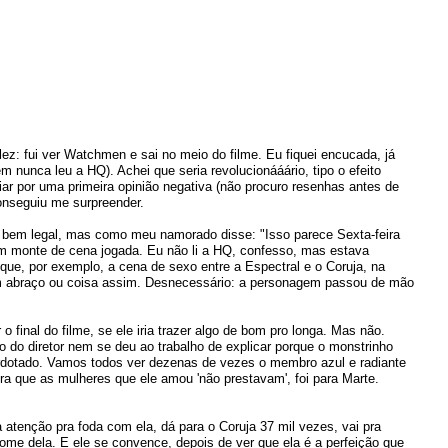
z: fui ver Watchmen e sai no meio do filme. Eu fiquei encucada, já
 nunca leu a HQ). Achei que seria revolucionááário, tipo o efeito
iar por uma primeira opinião negativa (não procuro resenhas antes de
onseguiu me surpreender.
o bem legal, mas como meu namorado disse: "Isso parece Sexta-feira
m monte de cena jogada. Eu não li a HQ, confesso, mas estava
e, por exemplo, a cena de sexo entre a Espectral e o Coruja, na
m abraço ou coisa assim. Desnecessário: a personagem passou de mão
o final do filme, se ele iria trazer algo de bom pro longa. Mas não.
 do diretor nem se deu ao trabalho de explicar porque o monstrinho
perdotado. Vamos todos ver dezenas de vezes o membro azul e radiante
ra que as mulheres que ele amou 'não prestavam', foi para Marte.
 atenção pra foda com ela, dá para o Coruja 37 mil vezes, vai pra
me dela. E ele se convence, depois de ver que ela é a perfeição que