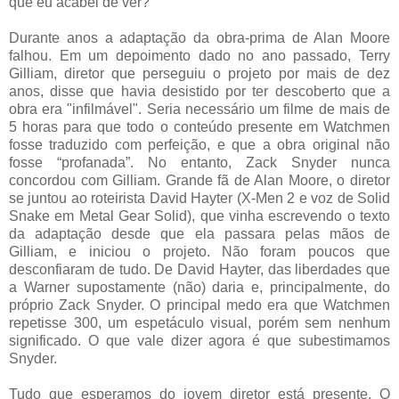
que eu acabei de ver?”
Durante anos a adaptação da obra-prima de Alan Moore
falhou. Em um depoimento dado no ano passado, Terry
Gilliam, diretor que perseguiu o projeto por mais de dez
anos, disse que havia desistido por ter descoberto que a
obra era "infilmável". Seria necessário um filme de mais de
5 horas para que todo o conteúdo presente em Watchmen
fosse traduzido com perfeição, e que a obra original não
fosse “profanada”. No entanto, Zack Snyder nunca
concordou com Gilliam. Grande fã de Alan Moore, o diretor
se juntou ao roteirista David Hayter (X-Men 2 e voz de Solid
Snake em Metal Gear Solid), que vinha escrevendo o texto
da adaptação desde que ela passara pelas mãos de
Gilliam, e iniciou o projeto. Não foram poucos que
desconfiaram de tudo. De David Hayter, das liberdades que
a Warner supostamente (não) daria e, principalmente, do
próprio Zack Snyder. O principal medo era que Watchmen
repetisse 300, um espetáculo visual, porém sem nenhum
significado. O que vale dizer agora é que subestimamos
Snyder.
Tudo que esperamos do jovem diretor está presente. O