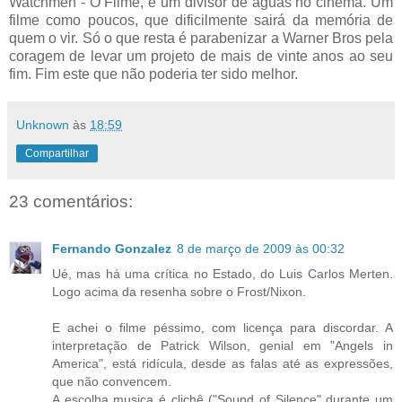
Watchmen - O Filme, é um divisor de águas no cinema. Um
filme como poucos, que dificilmente sairá da memória de
quem o vir. Só o que resta é parabenizar a Warner Bros pela
coragem de levar um projeto de mais de vinte anos ao seu
fim. Fim este que não poderia ter sido melhor.
Unknown
às
18:59
Compartilhar
23 comentários:
Fernando Gonzalez
8 de março de 2009 às 00:32
Ué, mas há uma crítica no Estado, do Luis Carlos Merten.
Logo acima da resenha sobre o Frost/Nixon.
E achei o filme péssimo, com licença para discordar. A
interpretação de Patrick Wilson, genial em "Angels in
America", está ridícula, desde as falas até as expressões,
que não convencem.
A escolha musica é clichê ("Sound of Silence" durante um