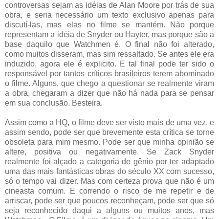
controversas sejam as idéias de Alan Moore por trás de sua
obra, e seria necessário um texto exclusivo apenas para
discutí-las, mas elas no filme se mantém. Não porque
representam a idéia de Snyder ou Hayter, mas porque são a
base daquilo que Watchmen é. O final não foi alterado,
como muitos disseram, mas sim ressaltado. Se antes ele era
induzido, agora ele é explicito. E tal final pode ter sido o
responsável por tantos críticos brasileiros terem abominado
o filme. Alguns, que chego a questionar se realmente viram
a obra, chegaram a dizer que não há nada para se pensar
em sua conclusão. Besteira.
Assim como a HQ, o filme deve ser visto mais de uma vez, e
assim sendo, pode ser que brevemente esta crítica se torne
obsoleta para mim mesmo. Pode ser que minha opinião se
altere, positiva ou negativamente. Se Zack Snyder
realmente foi alçado a categoria de gênio por ter adaptado
uma das mais fantásticas obras do século XX com sucesso,
só o tempo vai dizer. Mas com certeza prova que não é um
cineasta comum. E correndo o risco de me repetir e de
arriscar, pode ser que poucos reconheçam, pode ser que só
seja reconhecido daqui a alguns ou muitos anos, mas