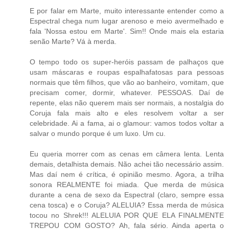
E por falar em Marte, muito interessante entender como a
Espectral chega num lugar arenoso e meio avermelhado e
fala 'Nossa estou em Marte'. Sim!! Onde mais ela estaria
senão Marte? Vá à merda.
O tempo todo os super-heróis passam de palhaços que
usam máscaras e roupas espalhafatosas para pessoas
normais que têm filhos, que vão ao banheiro, vomitam, que
precisam comer, dormir, whatever. PESSOAS. Daí de
repente, elas não querem mais ser normais, a nostalgia do
Coruja fala mais alto e eles resolvem voltar a ser
celebridade. Ai a fama, ai o glamour: vamos todos voltar a
salvar o mundo porque é um luxo. Um cu.
Eu queria morrer com as cenas em câmera lenta. Lenta
demais, detalhista demais. Não achei tão necessário assim.
Mas daí nem é crítica, é opinião mesmo. Agora, a trilha
sonora REALMENTE foi miada. Que merda de música
durante a cena de sexo da Espectral (claro, sempre essa
cena tosca) e o Coruja? ALELUIA? Essa merda de música
tocou no Shrek!!! ALELUIA POR QUE ELA FINALMENTE
TREPOU COM GOSTO? Ah, fala sério. Ainda aperta o