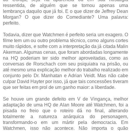
ressentida, de alguém que se tornou apenas uma
lembrança daquilo que já foi. E o que dizer de Jeffrey Dean
Morgan? O que dizer do Comediante? Uma palavra:
perfeito.
Todavia, dizer que Watchmen é perfeito seria um exagero. O
filme tem um ou outro problema técnico, como alguns cortes
muito rápidos, e sofre com a interpretação da já citada Malin
Akerman. Algumas cenas, que foram abordadas longamente
na HQ poderiam ter sido melhor aproveitadas, como as
conversas de Rorschach com seu psiquiatra na prisão, ou
até mesmo uma explicação melhor do trabalho realizado em
conjunto pelo Dr. Manhatan e Adrian Veidt. Mas não cabe
culpar David Hayter por isso, já que tais concessões tiveram
que ser feitas em prol de um ganho maior: a liberdade.
Se houve um grande defeito em V de Vingança, melhor
adaptação de uma HQ de Alan Moore até Watchmen, foi a
pisada no freio que o roteiro dá no final, alterando
totalmente a natureza anárquica do personagem,
transformando-o em um mártir pela democracia. Em
Watchmen, isso não acontece. Não importa o quão