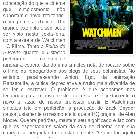
concepção do que é cinema
que simplesmente não
suportam o novo, refutando-
o na primeira chance. Um
grande exemplo disso pôde
ser visto nesta sexta-feira,
com a estréia de Watchmen
- O Filme. Tanto a
Folha de
S.Paulo
quanto o
Estadão
preferiram simplesmente
ignorar a estréia, dando uma simples nota de rodapé sobre
o filme ou renegando-o aos blogs de seus colunistas. No
entanto, parafraseando Anton Ego, da animação
Rattattouile, a crítica depreciativa é muito mais divertida de
se ler e escrever. O problema é que acabamos nos
fechando para o novo neste processo, e é justamente o
novo a razão de nossa profissão existir. E Watchmen
sintetiza isto em perfeição: a produção de Zack Snyder
causa justamente o mesmo efeito que a HQ original de Alan
Moore. Quebra padrões, mantém seu significado e faz com
que os espectadores saiam da sala de cinema com sua
cabeça se perguntando constantemente: “O que foi aquilo