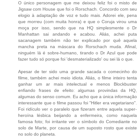
O único personagem que me deixou feliz foi o misto de
Jigsaw com House que foi o Rorschach. Concordo com seu
elogio à adaptação de voz e tudo mais. Adorei ele, pena
que morreu (com muita honra) e que o Coruja virou uma
moça por isso, sendo que na HQ simplesmente o Dr
Manhattan sai andando e acabou. Aliás, achei puta
sacanagem também não ter explicado por quê aquela
mancha preta na máscara do Rorschach muda. Afinal,
ninguém lá é sobre-humano, tirando o Dr Azul que pode
fazer tudo só porque foi 'desmaterializado' ou sei lá o que.
Apesar de ter sido uma grande sacada o comecinho do
filme, também achei meio idiota. Aliás, o filme inteiro tenta
ganhar um ar mais intelectual e menos Blockbuster
enfiando frases de efeito: algumas provindas da HQ,
algumas do senso comum. Eu acho que a única informação
interessante que o filme passou foi "Hitler era vegetariano".
Foi ridículo ver o paralelo que fizeram entre aquela super-
heroína lésbica beijando a enfermeira, como naquela
famosa foto; foi irritante ver o símbolo do Comediante no
solo de Marte, por causa de um suposto rosto que existe
no solo do planeta.