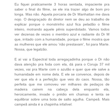
Eu fiquei praticamente 3 horas sentada, impaciente pra
saber o final do filme, se ele iria trazer algo de bom pro
longa. Mas não. Aquela porcaria de Dr Manhattan me dava
nojo. O desgraçado do diretor nem se deu ao trabalho de
explicar porque o monstrinho azul fica peladão o filme
inteiro, motrando aquele pênis superdotado. Vamos todos
ver dezenas de vezes o membro azul e radiante do Dr M
que, irritado com a humanidade, porque o filme mostra que
as mulheres que ele amou 'não prestavam', foi para Marte.
Nossa, que legalzão.
E aí vai a Espectral toda arregaçadinha porque o Dr não
dava atenção pra foda com ela, dá para o Coruja 37 mil
vezes, vai pra Marte com o azulão e quer que ele salve a
humanidade em nome dela. E ele se convence, depois de
ver que ela é a perfeição que veio do caos. Nossa, tão
perfeita que me comoveu ver milhares de pedaços de
madeira cairem na cabeça dela enquanto ela,
heroicamente, invade o prédio em chamas e tenta se
equilibrar sobre uma bota de salto agulha. Campeã. Mais
campeã ainda é a chapinha infalível.