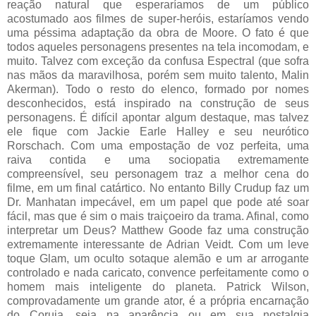
reação natural que esperaríamos de um público
acostumado aos filmes de super-heróis, estaríamos vendo
uma péssima adaptação da obra de Moore. O fato é que
todos aqueles personagens presentes na tela incomodam, e
muito. Talvez com exceção da confusa Espectral (que sofra
nas mãos da maravilhosa, porém sem muito talento, Malin
Akerman). Todo o resto do elenco, formado por nomes
desconhecidos, está inspirado na construção de seus
personagens. É difícil apontar algum destaque, mas talvez
ele fique com Jackie Earle Halley e seu neurótico
Rorschach. Com uma empostação de voz perfeita, uma
raiva contida e uma sociopatia extremamente
compreensível, seu personagem traz a melhor cena do
filme, em um final catártico. No entanto Billy Crudup faz um
Dr. Manhatan impecável, em um papel que pode até soar
fácil, mas que é sim o mais traiçoeiro da trama. Afinal, como
interpretar um Deus? Matthew Goode faz uma construção
extremamente interessante de Adrian Veidt. Com um leve
toque Glam, um oculto sotaque alemão e um ar arrogante
controlado e nada caricato, convence perfeitamente como o
homem mais inteligente do planeta. Patrick Wilson,
comprovadamente um grande ator, é a própria encarnação
do Coruja, seja na aparência ou em sua nostalgia