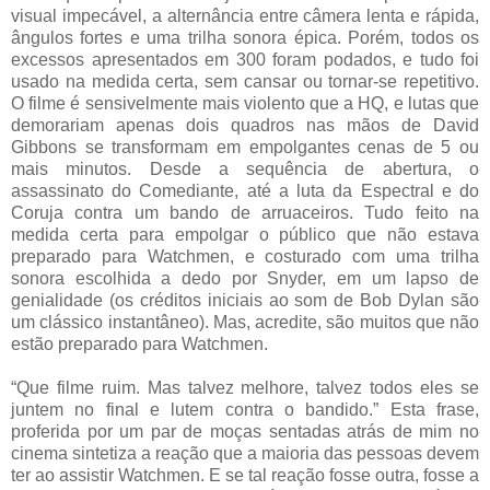
visual impecável, a alternância entre câmera lenta e rápida,
ângulos fortes e uma trilha sonora épica. Porém, todos os
excessos apresentados em 300 foram podados, e tudo foi
usado na medida certa, sem cansar ou tornar-se repetitivo.
O filme é sensivelmente mais violento que a HQ, e lutas que
demorariam apenas dois quadros nas mãos de David
Gibbons se transformam em empolgantes cenas de 5 ou
mais minutos. Desde a sequência de abertura, o
assassinato do Comediante, até a luta da Espectral e do
Coruja contra um bando de arruaceiros. Tudo feito na
medida certa para empolgar o público que não estava
preparado para Watchmen, e costurado com uma trilha
sonora escolhida a dedo por Snyder, em um lapso de
genialidade (os créditos iniciais ao som de Bob Dylan são
um clássico instantâneo). Mas, acredite, são muitos que não
estão preparado para Watchmen.
“Que filme ruim. Mas talvez melhore, talvez todos eles se
juntem no final e lutem contra o bandido.” Esta frase,
proferida por um par de moças sentadas atrás de mim no
cinema sintetiza a reação que a maioria das pessoas devem
ter ao assistir Watchmen. E se tal reação fosse outra, fosse a