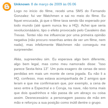
Unknown
8 de março de 2009 às 05:06
Logo no início do filme, recebi uma SMS do Fernando
Gonzalez: fui ver Watchmen e sai no meio do filme. Eu
fiquei encucada, já que o filme tava sendo tão esperado por
todo mundo (até quem nunca leu a HQ). Achei que seria
revolucionááário, tipo o efeito provocado pelo Cavaleiro das
Trevas. Tentei não me influenciar por uma primeira opinião
negativa (não procuro resenhas antes de ver um filme, nem
nada), mas infelizmente Watchmen não conseguiu me
surpreender.
Aliás, supreendeu sim. Eu esperava algo bem diferente,
algo bem legal, mas como meu namorado disse: "Isso
parece Sexta-feira 13". Um puta exagero de cenas de sexo
perdidas em mais um monte de cena jogada. Eu não li a
HQ, confesso, mas estava acompanhada de 2 amigos que
leram e que me confirmaram que, por exemplo, a cena de
sexo entre a Espectral e o Coruja, na nave, não toma mais
que dois quadrinhos e não passa de um abraço ou coisa
assim. Desnecessário: a personagem passou de mão em
mão e reforçou a sua posição como inútil dentre o grupo.