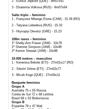
2 - Eunice Jepkorir (QUE) - 9m07s41
3 - Ekaterina Volkova (RUS) - 9m07s64
Salto triplo – feminino
1 - Françoise Mbango Etone (CAM) - 15.39 (RO)
2 - Tatyana Lebedeva (RUS) - 15.32
3 - Hrysopiyi Devetzi (GRE) - 15.23
100m rasos – feminino
1º Shelly-Ann Fraser (JAM) - 10s78
2º Sherone Simpson (JAM) - 10s98
2º Kerron Stewart (JAM) - 10s98
10.000 metros – masculino
1 - Kenenisa Bekele (ETI) - 27m01s17 (RO)
2 - Sileshi Sihine (ETI) - 27m02s77
3 - Micah Kogo (QUE) - 27m04s11
Basquete feminino
Grupo A
Austrália 75 x 55 Rússia
Coréia do Sul 72 x 68 Letônia
Brasil 68 x 53 Bielorrússia
Grupo B
Espanha 79 x 47 Mali