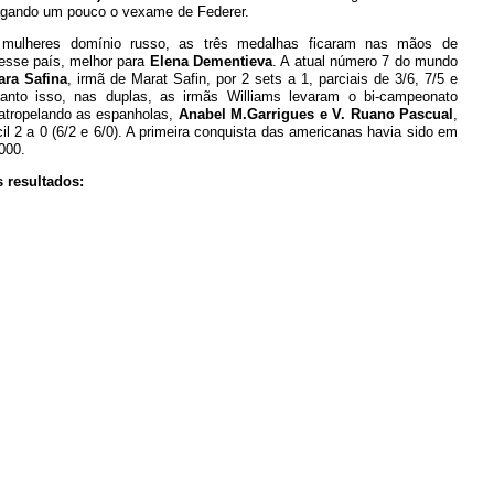
agando um pouco o vexame de Federer.
 mulheres domínio russo, as três medalhas ficaram nas mãos de
desse país, melhor para
Elena Dementieva
. A atual número 7 do mundo
ara Safina
, irmã de Marat Safin, por 2 sets a 1, parciais de 3/6, 7/5 e
anto isso, nas duplas, as irmãs Williams levaram o bi-campeonato
 atropelando as espanholas,
Anabel M.Garrigues e V. Ruano Pascual
,
l 2 a 0 (6/2 e 6/0). A primeira conquista das americanas havia sido em
000.
s resultados: