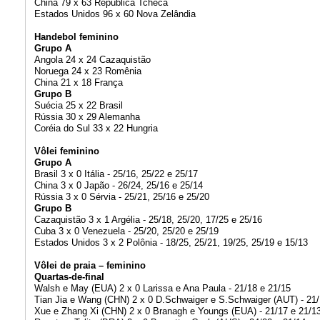
China 79 x 63 República Tcheca
Estados Unidos 96 x 60 Nova Zelândia
Handebol feminino
Grupo A
Angola 24 x 24 Cazaquistão
Noruega 24 x 23 Romênia
China 21 x 18 França
Grupo B
Suécia 25 x 22 Brasil
Rússia 30 x 29 Alemanha
Coréia do Sul 33 x 22 Hungria
Vôlei feminino
Grupo A
Brasil 3 x 0 Itália - 25/16, 25/22 e 25/17
China 3 x 0 Japão - 26/24, 25/16 e 25/14
Rússia 3 x 0 Sérvia - 25/21, 25/16 e 25/20
Grupo B
Cazaquistão 3 x 1 Argélia - 25/18, 25/20, 17/25 e 25/16
Cuba 3 x 0 Venezuela - 25/20, 25/20 e 25/19
Estados Unidos 3 x 2 Polônia - 18/25, 25/21, 19/25, 25/19 e 15/13
Vôlei de praia – feminino
Quartas-de-final
Walsh e May (EUA) 2 x 0 Larissa e Ana Paula - 21/18 e 21/15
Tian Jia e Wang (CHN) 2 x 0 D.Schwaiger e S.Schwaiger (AUT) - 21/
Xue e Zhang Xi (CHN) 2 x 0 Branagh e Youngs (EUA) - 21/17 e 21/1