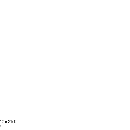
12 e 21/12
3