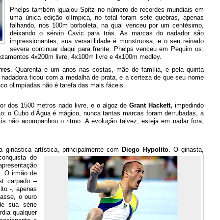
Phelps também igualou Spitz no número de recordes mundiais em
uma única edição olímpica, no total foram sete quebras, apenas
falhando, nos 100m borboleta, na qual venceu por um centésimo,
deixando o sérvio Cavic para trás. As marcas do nadador são
impressionantes, sua versatilidade é monstruosa, e o seu reinado
severa continuar daqui para frente. Phelps venceu em Pequim os:
ezamentos 4x200m livre, 4x100m livre e 4x100m medley.
rres
. Quarenta e um anos nas costas, mãe de família, e pela quinta
a nadadora ficou com a medalha de prata, e a certeza de que seu nome
nco olimpíadas não é tarefa das mais fáceis.
or dos 1500 metros nado livre, e o algoz de
Grant Hackett,
impedindo
são: o Cubo d’Água é mágico, nunca tantas marcas foram derrubadas, a
ís não acompanhou o ritmo. A evolução talvez, esteja em nadar fora,
 ginástica artística, principalmente com
Diego Hypolito
. O ginasta,
 conquista do
 apresentação
o. O irmão de
st carpado –
ito -, apenas
asse, o ouro
de sua série
rdia qualquer