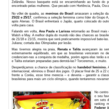
Zelândia. Nosso basquete está se encaminhando ao fundo do po
encontrado pelas mulheres. Que pecado com Hortência, Paula, Osca
No vôlei de quadra, as
meninas do Brasil
arrasaram a seleção da I
25/22 e 25/17
, confirmou a seleção feminina como líder do Grupo A,
após Atenas. O Brasil enfrentará o Japão, quarto colocado do outr
volta para casa.
Falando em volta,
Ana Paula e Larissa
retornarão ao Brasil mais
Walsh e May. A melhor dupla do mundo não deu chances as brasileira
de 21/18 e 21/15, mostra que será praticamente impossível bate-las. 
Juliana; cortada das Olimpíadas por lesão.
Mas tivemos alegria na praia,
Renata e Talita
avançaram às semif
extremamente equilibrado, em que as brasileiras venceram no de
credenciam-nas a conquista de medalha, porém agora elas terão a 
e Talita estariam preparadas para derrotá-las? Torceremos, e muito.
Desperdiçamos a chance de classificação no
handebol feminino.
A
internacional, eliminou o Brasil dos jogos. O placar final de 25 a 2
frente a Coréia, esse time merecia – e deveria – garantir a class
brasileiras para mais um ciclo olímpico, quando tentaremos novam
No centro
o seu fav
em sets di
ranking 
Federer 