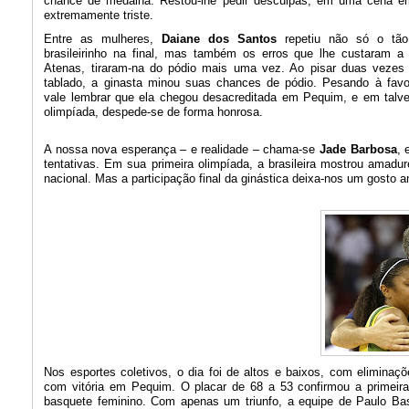
chance de medalha. Restou-lhe pedir desculpas, em uma cena e
extremamente triste.
Entre as mulheres,
Daiane dos Santos
repetiu não só o tão
brasileirinho na final, mas também os erros que lhe custaram 
Atenas, tiraram-na do pódio mais uma vez. Ao pisar duas vezes 
tablado, a ginasta minou suas chances de pódio. Pesando à favo
vale lembrar que ela chegou desacreditada em Pequim, e em talve
olimpíada, despede-se de forma honrosa.
A nossa nova esperança – e realidade – chama-se
Jade Barbosa
, 
tentativas. Em sua primeira olimpíada, a brasileira mostrou amadu
nacional. Mas a participação final da ginástica deixa-nos um gosto a
Nos esportes coletivos, o dia foi de altos e baixos, com elimina
com vitória em Pequim. O placar de 68 a 53 confirmou a primeira 
basquete feminino. Com apenas um triunfo, a equipe de Paulo Ba