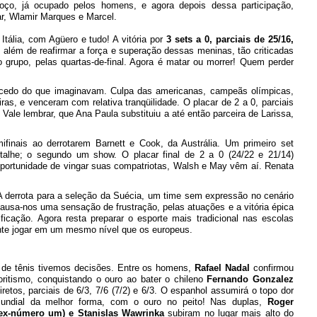
ço, já ocupado pelos homens, e agora depois dessa participação,
r, Wlamir Marques e Marcel.
tália, com Agüero e tudo! A vitória por
3 sets a 0, parciais de 25/16,
 além de reafirmar a força e superação dessas meninas, tão criticadas
o grupo, pelas quartas-de-final. Agora é matar ou morrer! Quem perder
 cedo do que imaginavam. Culpa das americanas, campeãs olímpicas,
s, e venceram com relativa tranqüilidade. O placar de 2 a 0, parciais
Vale lembrar, que Ana Paula substituiu a até então parceira de Larissa,
inais ao derrotarem Barnett e Cook, da Austrália. Um primeiro set
talhe; o segundo um show. O placar final de 2 a 0 (24/22 e 21/14)
oportunidade de vingar suas compatriotas, Walsh e May vêm aí. Renata
 derrota para a seleção da Suécia, um time sem expressão no cenário
2 causa-nos uma sensação de frustração, pelas atuações e a vitória épica
ificação. Agora resta preparar o esporte mais tradicional nas escolas
ente jogar em um mesmo nível que os europeus.
 de tênis tivemos
decisões. Entre os homens,
Rafael Nadal
confirmou
oritismo, conquistando o ouro ao bater o chileno
Fernando Gonzalez
retos, parciais de 6/3, 7/6 (7/2) e 6/3. O espanhol assumirá o topo dor
mundial da melhor forma, com o ouro no peito! Nas duplas,
Roger
(ex-número um) e Stanislas Wawrinka
subiram no lugar mais alto do