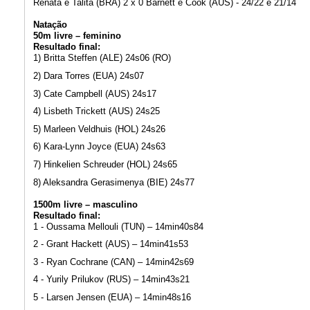
Renata e Talita (BRA) 2 x 0 Barnett e Cook (AUS) - 24/22 e 21/14
Natação
50m livre – feminino
Resultado final:
1) Britta Steffen (ALE) 24s06 (RO)
2) Dara Torres (EUA) 24s07
3) Cate Campbell (AUS) 24s17
4) Lisbeth Trickett (AUS) 24s25
5) Marleen Veldhuis (HOL) 24s26
6) Kara-Lynn Joyce (EUA) 24s63
7) Hinkelien Schreuder (HOL) 24s65
8) Aleksandra Gerasimenya (BIE) 24s77
1500m livre – masculino
Resultado final:
1 - Oussama Mellouli (TUN) – 14min40s84
2 - Grant Hackett (AUS) – 14min41s53
3 - Ryan Cochrane (CAN) – 14min42s69
4 - Yurily Prilukov (RUS) – 14min43s21
5 - Larsen Jensen (EUA) – 14min48s16