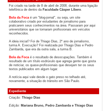
Foi criado na tarde de 8 de abril de 2008, durante uma ligação
telefônica de dentro da
Faculdade Cásper Líbero
.
Bola da Foca
é um "blog-jornal", ou seja, um site
colaborativo criado por estudantes de jornalismo para
praticarem seus conhecimentos na área. Passaram por aqui
universitários que se tornaram profissionais em veículos
reconhecidos.
A ideia inicial? Foi de Thiago Dias, 2º ano de jornalismo,
turma A. Execução? Foi realizada por Thiago Dias e Pedro
Zambarda, que era da outra sala, a turma B.
Bola da Foca
é o resultado de desocupações. Também é
resultado de um título esdrúxulo que agrega gente que gosta
de noticiar, os quase-profissionais que desejam ter os seus
textos publicados em algum lugar.
A notícia aqui vale desde o gato preso no telhado até,
novamente, a situação do trânsito em São Paulo.
Expediente
Criação:
Thiago Dias
Edição:
Mariana Bruno, Pedro Zambarda e Thiago Dias