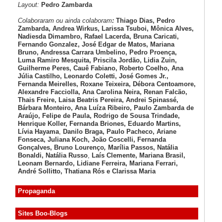
Layout:
Pedro Zambarda
Colaboraram ou ainda colaboram
:
Thiago Dias, Pedro
Zambarda, Andrea Wirkus, Larissa Tsuboi, Mônica Alves,
Nadiesda Dimambro, Rafael Lacerda, Bruna Caricati,
Fernando Gonzalez, José Edgar de Matos, Mariana
Bruno, Andressa Carrara Umbelino, Pedro Proença,
Luma Ramiro Mesquita, Priscila Jordão, Lidia Zuin,
Guilherme Peres, Cauê Fabiano, Roberto Coelho, Ana
Júlia Castilho, Leonardo Coletti, José Gomes Jr.,
Fernanda Meirelles, Roxane Teixeira, Débora Centoamore,
Alexandre Facciolla, Ana Carolina Neira, Renan Falcão,
Thais Freire, Laisa Beatris Pereira, Andrei Spinassé,
Bárbara Monteiro, Ana Luíza
Ribeiro, Paulo Zambarda de
Araújo
, Felipe de Paula, Rodrigo de Sousa Trindade,
Henrique Koller
,
Fernanda Briones, Eduardo Martins,
Lívia Hayama
,
Danilo Braga, Paulo Pacheco
, Ariane
Fonseca, Juliana Koch, João Coscelli
, Fernanda
Gonçalves, Bruno Lourenço
,
Marília Passos,
Natália
Bonaldi
, Natália Russo
,
Laís Clemente,
Mariana Brasil,
Leonam Bernardo,
Lidiane Ferreira,
Mariana Ferrari,
André Sollitto,
Thatiana Rós e Clarissa Maria
Propaganda
Sites Boo-Blogs