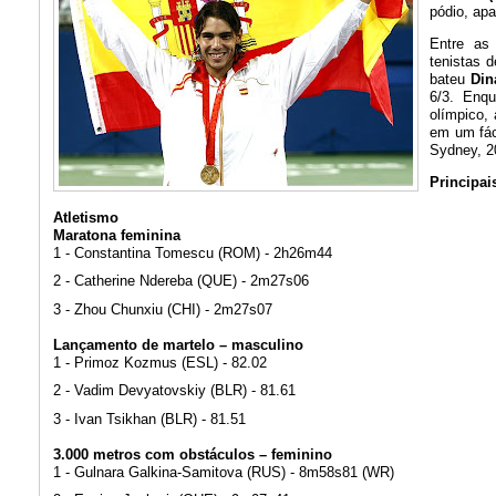
pódio, ap
Entre as
tenistas 
bateu
Din
6/3. Enqu
olímpico,
em um fáci
Sydney, 2
Principai
Atletismo
Maratona feminina
1 - Constantina Tomescu (ROM) - 2h26m44
2 - Catherine Ndereba (QUE) - 2m27s06
3 - Zhou Chunxiu (CHI) - 2m27s07
Lançamento de martelo – masculino
1 - Primoz Kozmus (ESL) - 82.02
2 - Vadim Devyatovskiy (BLR) - 81.61
3 - Ivan Tsikhan (BLR) - 81.51
3.000 metros com obstáculos – feminino
1 - Gulnara Galkina-Samitova (RUS) - 8m58s81 (WR)