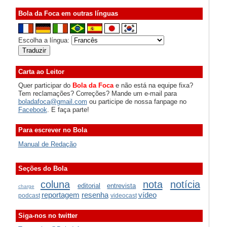
Bola da Foca em outras línguas
Escolha a língua:
Carta ao Leitor
Quer participar do
Bola da Foca
e não está na equipe fixa?
Tem reclamações? Correções? Mande um e-mail para
boladafoca@gmail.com
ou participe de nossa fanpage no
Facebook
. E faça parte!
Para escrever no Bola
Manual de Redação
Seções do Bola
coluna
nota
notícia
editorial
entrevista
charge
reportagem
resenha
vídeo
podcast
videocast
Siga-nos no twitter