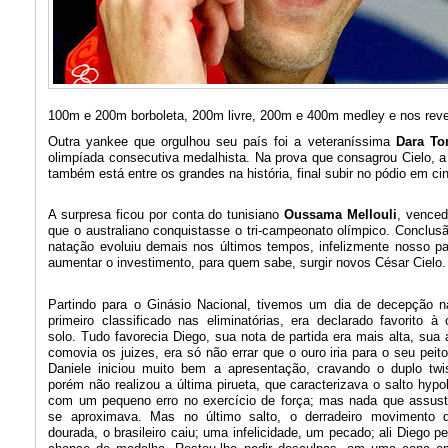
100m e 200m borboleta, 200m livre, 200m e 400m medley e nos rev
Outra yankee que orgulhou seu país foi a veteraníssima
Dara To
olimpíada consecutiva medalhista. Na prova que consagrou Cielo, 
também está entre os grandes na história, final subir no pódio em ci
A surpresa ficou por conta do tunisiano
Oussama Mellouli
, venced
que o australiano conquistasse o tri-campeonato olímpico. Conclu
natação evoluiu demais nos últimos tempos, infelizmente nosso pa
aumentar o investimento, para quem sabe, surgir novos César Cielo.
Partindo para o Ginásio Nacional, tivemos um dia de decepção na
primeiro classificado nas elimina
tórias, era declarado favorito à
solo. Tudo favorecia Diego, sua nota de partida era mais alta, sua
comovia os juizes, era só não errar que o ouro iria para o seu peit
Daniele iniciou muito bem a apresentação, cravando o duplo twi
porém não realizou a última pirueta, que caracterizava o salto hypol
com um pequeno erro no exercício de força; mas nada que assust
se aproximava. Mas no último salto, o derradeiro movimento 
dourada, o brasileiro caiu; uma infelicidade, um pecado; ali Diego pe