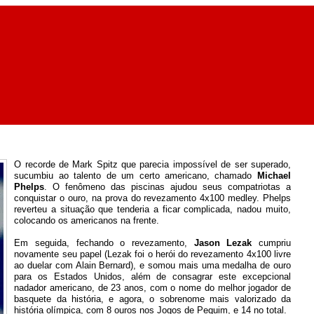
O recorde de Mark Spitz que parecia impossível de ser superado,
sucumbiu ao talento de um certo americano, chamado
Michael
Phelps
. O fenômeno das piscinas ajudou seus compatriotas a
conquistar o ouro, na prova do revezamento 4x100 medley. Phelps
reverteu a situação que tenderia a ficar complicada, nadou muito,
colocando os americanos na frente.
Em seguida, fechando o revezamento,
Jason Lezak
cumpriu
novamente seu papel (Lezak foi o herói do revezamento 4x100 livre
ao duelar com Alain Bernard), e somou mais uma medalha de ouro
para os Estados Unidos, além de consagrar este excepcional
nadador americano, de 23 anos, com o nome do melhor jogador de
basquete da história, e agora, o sobrenome mais valorizado da
história olímpica, com 8 ouros nos Jogos de Pequim, e 14 no total.