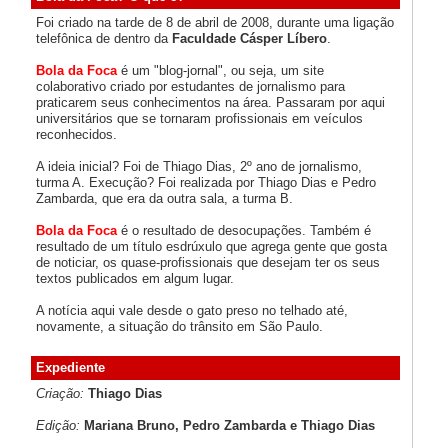
Foi criado na tarde de 8 de abril de 2008, durante uma ligação
telefônica de dentro da
Faculdade Cásper Líbero
.
Bola da Foca
é um "blog-jornal", ou seja, um site
colaborativo criado por estudantes de jornalismo para
praticarem seus conhecimentos na área. Passaram por aqui
universitários que se tornaram profissionais em veículos
reconhecidos.
A ideia inicial? Foi de Thiago Dias, 2º ano de jornalismo,
turma A. Execução? Foi realizada por Thiago Dias e Pedro
Zambarda, que era da outra sala, a turma B.
Bola da Foca
é o resultado de desocupações. Também é
resultado de um título esdrúxulo que agrega gente que gosta
de noticiar, os quase-profissionais que desejam ter os seus
textos publicados em algum lugar.
A notícia aqui vale desde o gato preso no telhado até,
novamente, a situação do trânsito em São Paulo.
Expediente
Criação:
Thiago Dias
Edição:
Mariana Bruno, Pedro Zambarda e Thiago Dias