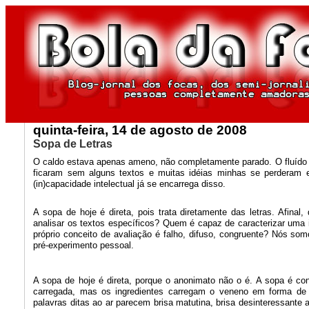
quinta-feira, 14 de agosto de 2008
Sopa de Letras
O caldo estava apenas ameno, não completamente parado. O fluído f
ficaram sem alguns textos e muitas idéias minhas se perderam
(in)capacidade intelectual já se encarrega disso.
A sopa de hoje é direta, pois trata diretamente das letras. Afina
analisar os textos específicos? Quem é capaz de caracterizar uma 
próprio conceito de avaliação é falho, difuso, congruente? Nós s
pré-experimento pessoal.
A sopa de hoje é direta, porque o anonimato não o é. A sopa é co
carregada, mas os ingredientes carregam o veneno em forma de 
palavras ditas ao ar parecem brisa matutina, brisa desinteressant