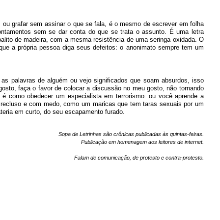
 ou grafar sem assinar o que se fala, é o mesmo de escrever em folha
ontamentos sem se dar conta do que se trata o assunto. É uma letra
palito de madeira, com a mesma resistência de uma seringa oxidada. O
 que a própria pessoa diga seus defeitos: o anonimato sempre tem um
.
o as palavras de alguém ou vejo significados que soam absurdos, isso
gosto, faça o favor de colocar a discussão no meu gosto, não tornando
 é como obedecer um especialista em terrorismo: ou você aprende a
ca recluso e com medo, como um maricas que tem taras sexuais por um
ateria em curto, do seu escapamento furado.
Sopa de Letrinhas são crônicas publicadas às quintas-feiras.
Publicação em homenagem aos leitores de internet.
Falam de comunicação, de protesto e contra-protesto.