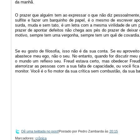
da manhã.
O prazer que alguém tem ao expressar o que não diz pessoalmente,
sulfite e fazer um barquinho de papel, é o mesmo de escrever ap
surda, muda e sem tato, é um letra com a mesma virilidade de um 
prazer de apontar defeitos não chega aos pés do prazer de deixar
motivo, sempre tem uma vergonha, sempre tem um quê de covardia
Se eu gosto de filosofia, isso não é da sua conta. Se eu aproveit
abastece meu ego, não o seu. No entanto, quando for discutir meu 
o mundo um reflexo seu. Freud estava certo, mas obedecer Freud
aterrorizar as pessoas com a sua falta de capacidade, ou você fi
monitor. Você é o fio motor da sua crítica sem combustão, da sua b
Dê uma twittada no post!
Postado por
Pedro Zambarda
às
20:15
Marcadores:
crônica