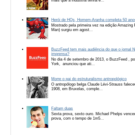
mais que a indústria tenha e...
Herói de HQs, Homem-Aranha completa 50 ano
Mostrado pela primeira vez na edição Amazing
Man) surgiu em agost...
BuzzFeed tem mais audiência do que o jornal N
imprensa?
No dia 4 de setembro de 2013, o BuzzFeed , popu
York, anunciou que ati...
Morre o pai do estruturalismo antropológico
O antropólogo belga Claude Lévi-Strauss falece
1908, em Bruxelas, comple...
Faltam duas
Sexta prova, sexto ouro. Michael Phelps vence
prova, com o tempo de 1m5...