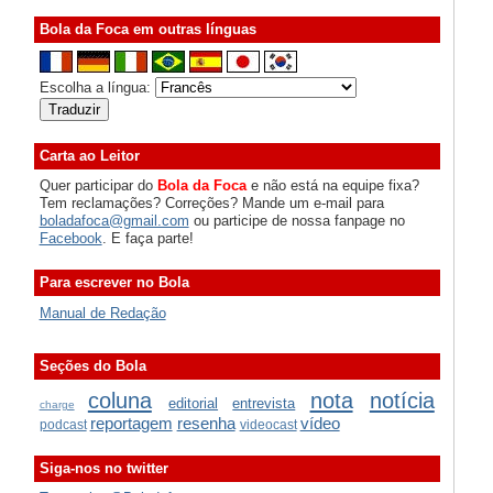
Bola da Foca em outras línguas
Escolha a língua:
Carta ao Leitor
Quer participar do
Bola da Foca
e não está na equipe fixa?
Tem reclamações? Correções? Mande um e-mail para
boladafoca@gmail.com
ou participe de nossa fanpage no
Facebook
. E faça parte!
Para escrever no Bola
Manual de Redação
Seções do Bola
coluna
nota
notícia
editorial
entrevista
charge
reportagem
resenha
vídeo
podcast
videocast
Siga-nos no twitter