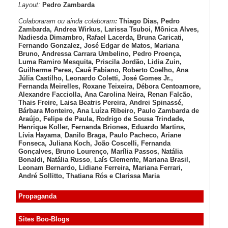
Layout:
Pedro Zambarda
Colaboraram ou ainda colaboram
:
Thiago Dias, Pedro
Zambarda, Andrea Wirkus, Larissa Tsuboi, Mônica Alves,
Nadiesda Dimambro, Rafael Lacerda, Bruna Caricati,
Fernando Gonzalez, José Edgar de Matos, Mariana
Bruno, Andressa Carrara Umbelino, Pedro Proença,
Luma Ramiro Mesquita, Priscila Jordão, Lidia Zuin,
Guilherme Peres, Cauê Fabiano, Roberto Coelho, Ana
Júlia Castilho, Leonardo Coletti, José Gomes Jr.,
Fernanda Meirelles, Roxane Teixeira, Débora Centoamore,
Alexandre Facciolla, Ana Carolina Neira, Renan Falcão,
Thais Freire, Laisa Beatris Pereira, Andrei Spinassé,
Bárbara Monteiro, Ana Luíza
Ribeiro, Paulo Zambarda de
Araújo
, Felipe de Paula, Rodrigo de Sousa Trindade,
Henrique Koller
,
Fernanda Briones, Eduardo Martins,
Lívia Hayama
,
Danilo Braga, Paulo Pacheco
, Ariane
Fonseca, Juliana Koch, João Coscelli
, Fernanda
Gonçalves, Bruno Lourenço
,
Marília Passos,
Natália
Bonaldi
, Natália Russo
,
Laís Clemente,
Mariana Brasil,
Leonam Bernardo,
Lidiane Ferreira,
Mariana Ferrari,
André Sollitto,
Thatiana Rós e Clarissa Maria
Propaganda
Sites Boo-Blogs