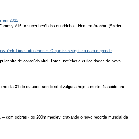
s em 2012
 Fantasy #15, o super-herói dos quadrinhos Homem-Aranha (Spider-
ew York Times atualmente: O que isso significa para a grande
lar site de conteúdo viral, listas, notícias e curiosidades de Nova
u no dia 31 de outubro, sendo só divulgada hoje a morte. Nascido em
u – com sobras - os 200m medley, cravando o novo recorde mundial da