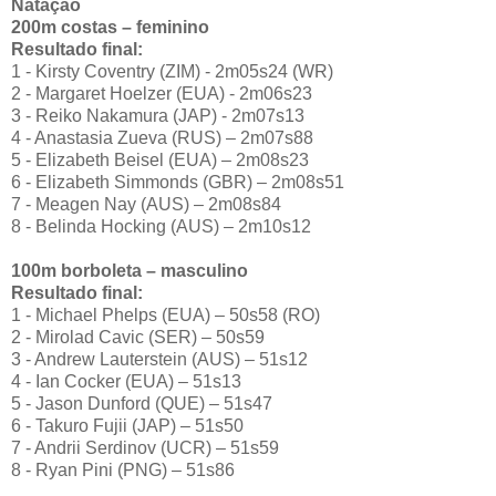
Natação
200m costas – feminino
Resultado final:
1 - Kirsty Coventry (ZIM) - 2m05s24 (WR)
2 - Margaret Hoelzer (EUA) - 2m06s23
3 - Reiko Nakamura (JAP) - 2m07s13
4 - Anastasia Zueva (RUS) – 2m07s88
5 - Elizabeth Beisel (EUA) – 2m08s23
6 - Elizabeth Simmonds (GBR) – 2m08s51
7 - Meagen Nay (AUS) – 2m08s84
8 - Belinda Hocking (AUS) – 2m10s12
100m borboleta – masculino
Resultado final:
1 - Michael Phelps (EUA) – 50s58 (RO)
2 - Mirolad Cavic (SER) – 50s59
3 - Andrew Lauterstein (AUS) – 51s12
4 - Ian Cocker (EUA) – 51s13
5 - Jason Dunford (QUE) – 51s47
6 - Takuro Fujii (JAP) – 51s50
7 - Andrii Serdinov (UCR) – 51s59
8 - Ryan Pini (PNG) – 51s86