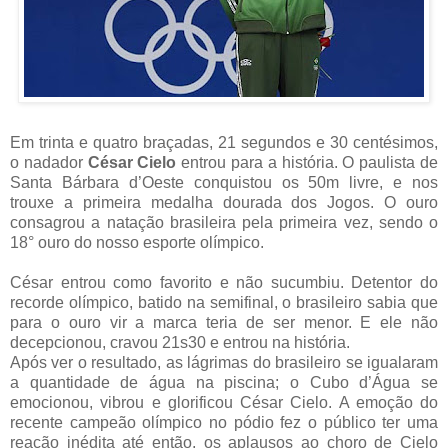
Em trinta e quatro braçadas, 21 segundos e 30 centésimos,
o nadador
César Cielo
entrou para a história. O paulista de
Santa Bárbara d’Oeste conquistou os 50m livre, e nos
trouxe a primeira medalha dourada dos Jogos. O ouro
consagrou a natação brasileira pela primeira vez, sendo o
18° ouro do nosso esporte olímpico.
César entrou como favorito e não sucumbiu. Detentor do
recorde olímpico, batido na semifinal, o brasileiro sabia que
para o ouro vir a marca teria de ser menor. E ele não
decepcionou, cravou 21s30 e entrou na história.
Após ver o resultado, as lágrimas do brasileiro se igualaram
a quantidade de água na piscina; o Cubo d’Água se
emocionou, vibrou e glorificou César Cielo. A emoção do
recente campeão olímpico no pódio fez o público ter uma
reação inédita até então, os aplausos ao choro de Cielo