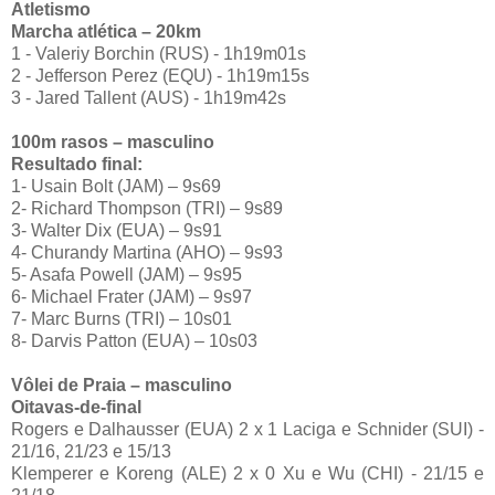
Atletismo
Marcha atlética – 20km
1 - Valeriy Borchin (RUS) - 1h19m01s
2 - Jefferson Perez (EQU) - 1h19m15s
3 - Jared Tallent (AUS) - 1h19m42s
100m rasos – masculino
Resultado final:
1- Usain Bolt (JAM) – 9s69
2- Richard Thompson (TRI) – 9s89
3- Walter Dix (EUA) – 9s91
4- Churandy Martina (AHO) – 9s93
5- Asafa Powell (JAM) – 9s95
6- Michael Frater (JAM) – 9s97
7- Marc Burns (TRI) – 10s01
8- Darvis Patton (EUA) – 10s03
Vôlei de Praia – masculino
Oitavas-de-final
Rogers e Dalhausser (EUA) 2 x 1 Laciga e Schnider (SUI) -
21/16, 21/23 e 15/13
Klemperer e Koreng (ALE) 2 x 0 Xu e Wu (CHI) - 21/15 e