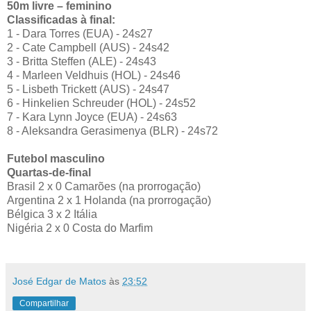
50m livre – feminino
Classificadas à final:
1 - Dara Torres (EUA) - 24s27
2 - Cate Campbell (AUS) - 24s42
3 - Britta Steffen (ALE) - 24s43
4 - Marleen Veldhuis (HOL) - 24s46
5 - Lisbeth Trickett (AUS) - 24s47
6 - Hinkelien Schreuder (HOL) - 24s52
7 - Kara Lynn Joyce (EUA) - 24s63
8 - Aleksandra Gerasimenya (BLR) - 24s72
Futebol masculino
Quartas-de-final
Brasil 2 x 0 Camarões (na prorrogação)
Argentina 2 x 1 Holanda (na prorrogação)
Bélgica 3 x 2 Itália
Nigéria 2 x 0 Costa do Marfim
José Edgar de Matos
às
23:52
Compartilhar