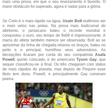
mais uma prova, em que o seu revezamento é favorito. O
maior obstáculo foi superado, agora é nadar para a glória.
Se Cielo é o mais rápido na água,
Usain Bolt
reafirmou ser
o mais veloz nas pistas. Na prova mais tradicional do
atletismo, o jamaicano bateu o recorde mundial e
conquistou o ouro, seu tempo de 9s69 é impressionante. A
marra do atleta também merece ser observada: Bolt ao se
aproximar da linha de chegada relaxou os braços, bateu no
peito e o principal, humilhou seus adversários. As
decepções ficaram por conta do seu compatriota
Asafa
Powell
, quinto colocado, e do americano
Tyson Gay
, que
sequer classificou-se à final. Os três chegaram com status
de mais rápidos do planeta, mas depois de Pequim esse
título tem dono. Powell, e principalmente Gay comeram
poeira.