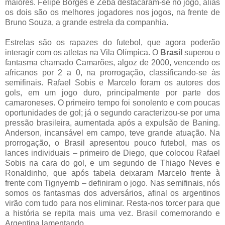
maiores. Felipe Borges e Zeba destacaram-se no jogo, aliás
os dois são os melhores jogadores nos jogos, na frente de
Bruno Souza, a grande estrela da companhia.
Estrelas são os rapazes do futebol, que agora poderão
interagir com os atletas na Vila Olímpica. O
Brasil
superou o
fantasma chamado Camarões, algoz de 2000, vencendo os
africanos por 2 a 0, na prorrogação, classificando-se às
semifinais. Rafael Sobis e Marcelo foram os autores dos
gols, em um jogo duro, principalmente por parte dos
camaroneses. O primeiro tempo foi sonolento e com poucas
oportunidades de gol; já o segundo caracterizou-se por uma
pressão brasileira, aumentada após a expulsão de Baning.
Anderson, incansável em campo, teve grande atuação. Na
prorrogação, o Brasil apresentou pouco futebol, mas os
lances individuais – primeiro de Diego, que colocou Rafael
Sobis na cara do gol, e um segundo de Thiago Neves e
Ronaldinho, que após tabela deixaram Marcelo frente à
frente com Tignyemb – definiram o jogo. Nas semifinais, nós
somos os fantasmas dos adversários, afinal os argentinos
virão com tudo para nos eliminar. Resta-nos torcer para que
a história se repita mais uma vez. Brasil comemorando e
Argentina lamentando.