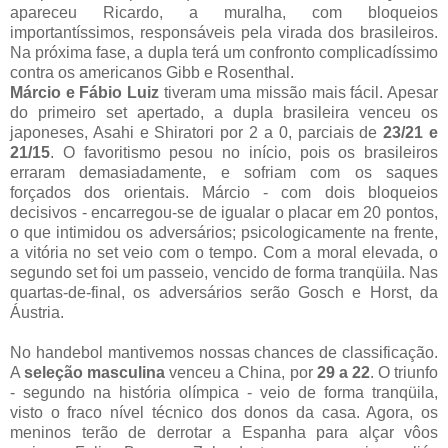
apareceu Ricardo, a muralha, com bloqueios
importantíssimos, responsáveis pela virada dos brasileiros.
Na próxima fase, a dupla terá um confronto complicadíssimo
contra os americanos Gibb e Rosenthal.
Márcio e Fábio Luiz
tiveram uma missão mais fácil. Apesar
do primeiro set apertado, a dupla brasileira venceu os
japoneses, Asahi e Shiratori por 2 a 0, parciais de
23/21 e
21/15
. O favoritismo pesou no início, pois os brasileiros
erraram demasiadamente, e sofriam com os saques
forçados dos orientais. Márcio - com dois bloqueios
decisivos - encarregou-se de igualar o placar em 20 pontos,
o que intimidou os adversários; psicologicamente na frente,
a vitória no set veio com o tempo. Com a moral elevada, o
segundo set foi um passeio, vencido de forma tranqüila. Nas
quartas-de-final, os adversários serão Gosch e Horst, da
Áustria.
No handebol mantivemos nossas chances de classificação.
A
seleção masculina
venceu a China, por
29 a 22
. O triunfo
- segundo na história olímpica - veio de forma tranqüila,
visto o fraco nível técnico dos donos da casa. Agora, os
meninos terão de derrotar a Espanha para alçar vôos