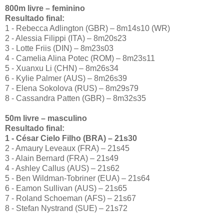
800m livre – feminino
Resultado final:
1 - Rebecca Adlington (GBR) – 8m14s10 (WR)
2 - Alessia Filippi (ITA) – 8m20s23
3 - Lotte Friis (DIN) – 8m23s03
4 - Camelia Alina Potec (ROM) – 8m23s11
5 - Xuanxu Li (CHN) – 8m26s34
6 - Kylie Palmer (AUS) – 8m26s39
7 - Elena Sokolova (RUS) – 8m29s79
8 - Cassandra Patten (GBR) – 8m32s35
50m livre – masculino
Resultado final:
1 - César Cielo Filho (BRA) – 21s30
2 - Amaury Leveaux (FRA) – 21s45
3 - Alain Bernard (FRA) – 21s49
4 - Ashley Callus (AUS) – 21s62
5 - Ben Wildman-Tobriner (EUA) – 21s64
6 - Eamon Sullivan (AUS) – 21s65
7 - Roland Schoeman (AFS) – 21s67
8 - Stefan Nystrand (SUE) – 21s72