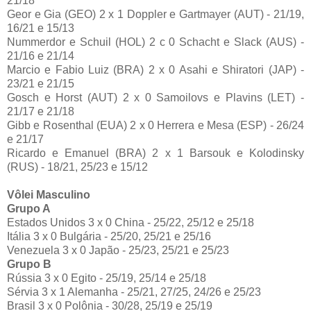
21/18
Geor e Gia (GEO) 2 x 1 Doppler e Gartmayer (AUT) - 21/19,
16/21 e 15/13
Nummerdor e Schuil (HOL) 2 c 0 Schacht e Slack (AUS) -
21/16 e 21/14
Marcio e Fabio Luiz (BRA) 2 x 0 Asahi e Shiratori (JAP) -
23/21 e 21/15
Gosch e Horst (AUT) 2 x 0 Samoilovs e Plavins (LET) -
21/17 e 21/18
Gibb e Rosenthal (EUA) 2 x 0 Herrera e Mesa (ESP) - 26/24
e 21/17
Ricardo e Emanuel (BRA) 2 x 1 Barsouk e Kolodinsky
(RUS) - 18/21, 25/23 e 15/12
Vôlei Masculino
Grupo A
Estados Unidos 3 x 0 China - 25/22, 25/12 e 25/18
Itália 3 x 0 Bulgária - 25/20, 25/21 e 25/16
Venezuela 3 x 0 Japão - 25/23, 25/21 e 25/23
Grupo B
Rússia 3 x 0 Egito - 25/19, 25/14 e 25/18
Sérvia 3 x 1 Alemanha - 25/21, 27/25, 24/26 e 25/23
Brasil 3 x 0 Polônia - 30/28, 25/19 e 25/19