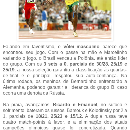
Falando em favoritismo, o
vôlei masculino
parece que
encontrou seu jogo. Com o passe na mão e Marcelinho
variando o jogo, o Brasil venceu a Polônia, até então líder
do grupo. Com os
3 sets a 0, parciais de 30/28, 25/19 e
25/19
, a nossa seleção garantiu a classificação ás quartas-
de-final e o principal, resgatou sua auto-confiança. Na
última rodada, os meninos de Bernardinho enfrentarão a
Alemanha, podendo garantir a liderança do grupo B, caso
ocorra uma derrota da Rússia.
Na praia, avançamos.
Ricardo e Emanuel
, no sufoco e
sofrimento, bateram os russos, Barsouk e Kolodinsky por 2 a
1, parciais de
18/21, 25/23 e 15/12
. A dupla russa teve
quatro match-points à favor, e a eliminação dos atuais
campeões olímpicos quase foi concretizada. Quando