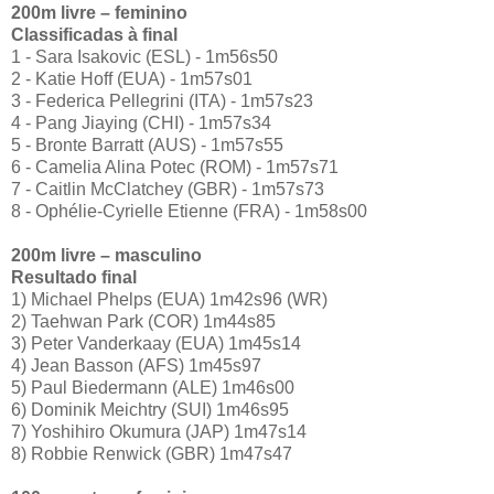
200m livre – feminino
Classificadas à final
1 - Sara Isakovic (ESL) - 1m56s50
2 - Katie Hoff (EUA) - 1m57s01
3 - Federica Pellegrini (ITA) - 1m57s23
4 - Pang Jiaying (CHI) - 1m57s34
5 - Bronte Barratt (AUS) - 1m57s55
6 - Camelia Alina Potec (ROM) - 1m57s71
7 - Caitlin McClatchey (GBR) - 1m57s73
8 - Ophélie-Cyrielle Etienne (FRA) - 1m58s00
200m
livre – masculino
Resultado final
1) Michael Phelps (EUA) 1m42s96 (WR)
2) Taehwan Park (COR) 1m44s85
3) Peter Vanderkaay (EUA) 1m45s14
4) Jean Basson (AFS) 1m45s97
5) Paul Biedermann (ALE) 1m46s00
6) Dominik Meichtry (SUI) 1m46s95
7) Yoshihiro Okumura (JAP) 1m47s14
8) Robbie Renwick (GBR) 1m47s47