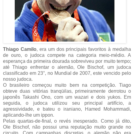
Thiago Camilo
, era um dos principais favoritos à medalha
de ouro, o judoca compete na categoria meio-médio. A
esperança da primeira dourada sobreviveu por muito tempo;
até Thiago enfrentar o alemão, Ole Bischof, um judoca
classificado em 23°, no Mundial de 2007, este vencido pelo
nosso judoca.
O brasileiro começou muito bem na competição. Tiago
obteve duas vitórias tranqüilas, primeiramente derrotou o
japonês Takashi Ono, com um wazari e dois yukos. Em
seguida, o judoca utilizou seu principal artifício, a
agressividade, e bateu o iraniano, Hamed Mohammadi,
aplicando-lhe um ippon.
Pelas quartas-de-final, o revés inesperado. Como já dito,
Ole Bischof, não possui uma reputação muito grande no
circuito. Com campanhas discretas, o alemão não era