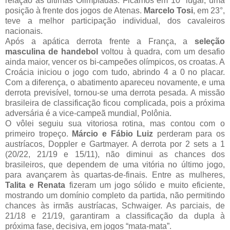
relação às últimas Olimpíadas. Ficamos em 10° lugar, uma
posição à frente dos jogos de Atenas.
Marcelo Tosi
, em 23°,
teve a melhor participação individual, dos cavaleiros
nacionais.
Após a apática derrota frente a França, a
seleção
masculina de handebol
voltou à quadra, com um desafio
ainda maior, vencer os bi-campeões olímpicos, os croatas. A
Croácia iniciou o jogo com tudo, abrindo 4 a 0 no placar.
Com a diferença, o abatimento apareceu novamente, e uma
derrota previsível, tornou-se uma derrota pesada. A missão
brasileira de classificação ficou complicada, pois a próxima
adversária é a vice-campeã mundial, Polônia.
O vôlei seguiu sua vitoriosa rotina, mas contou com o
primeiro tropeço.
Márcio e Fábio Luiz
perderam para os
austríacos, Doppler e Gartmayer. A derrota por 2 sets a 1
(20/22, 21/19 e 15/11), não diminui as chances dos
brasileiros, que dependem de uma vitória no último jogo,
para avançarem às quartas-de-finais. Entre as mulheres,
Talita e Renata
fizeram um jogo sólido e muito eficiente,
mostrando um domínio completo da partida, não permitindo
chances às irmãs austríacas, Schwaiger. As parciais, de
21/18 e 21/19, garantiram a classificação da dupla à
próxima fase, decisiva, em jogos “mata-mata”.