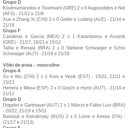
Grupo D
Koutroumanidou e Tsiartsiani (GRE) 2 x 0 Augoustides e Nel
(AFS) - 21/12 e 21/8
Xue e Zhang Xi (CHI) 2 x 0 Goller e Ludwig (ALE) - 21/14 e
21/18
Grupo F
Candelas e Garcia (MEX) 2 x 1 Karantasiou e Arvaniti
(GRE) - 21/17, 16/21 e 15/12
Talita e Renata (BRA) 2 x 0 Stefanie Schwaiger e Schis
Schwaiger (AUT) - 21/18 e 21/19
Vôlei de praia – masculino
Grupo A
Xu e Wu (CHI) 2 x 1 Kais e Vesik (EST) - 15/21, 21/11 e
15/13
Herrera e Mesa (ESP) 2 x 0 Gosch e Horst (AUT) - 21/14 e
21/12
Grupo D
Doppler e Gartmayer (AUT) 2 x 1 Márcio e Fábio Luiz (BRA)
- 20/22, 21/19 e 15/11
Barsouk e Kolodinsky (RUS) 2 x 0 Lione e Amore (ITA) -
(21/17 e 21/13)
Grupo F