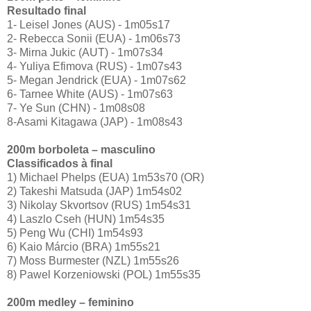
Resultado final
1- Leisel Jones (AUS) - 1m05s17
2- Rebecca Sonii (EUA) - 1m06s73
3- Mirna Jukic (AUT) - 1m07s34
4- Yuliya Efimova (RUS) - 1m07s43
5- Megan Jendrick (EUA) - 1m07s62
6- Tarnee White (AUS) - 1m07s63
7- Ye Sun (CHN) - 1m08s08
8-Asami Kitagawa (JAP) - 1m08s43
200m borboleta – masculino
Classificados à final
1) Michael Phelps (EUA) 1m53s70 (OR)
2) Takeshi Matsuda (JAP) 1m54s02
3) Nikolay Skvortsov (RUS) 1m54s31
4) Laszlo Cseh (HUN) 1m54s35
5) Peng Wu (CHI) 1m54s93
6) Kaio Márcio (BRA) 1m55s21
7) Moss Burmester (NZL) 1m55s26
8) Pawel Korzeniowski (POL) 1m55s35
200m medley – feminino