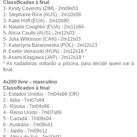
Classificadas à final
1- Kirsty Coventry (ZIM) - 2m09s53
2- Stephanie Rice (AUS) - 2m10s58
3- Katie Hoff (EUA) - 2m10s90
4- Natalie Coughlin (EUA) - 2m11s84
5- Alicia Coutts (AUS) - 2m12s03
5- Julia Wilkinson (CAN) - 2m12s03
7- Katarzyna Baranowska (POL) - 2m12s13
8- Evelin Verraszto (HUN) - 2m12s18 *
8- Asami Kitagawa (JAP) - 2m12s18 *
* As nadadoras voltarão a piscina, para decidir quem vai à
final.
4x200 livre – masculino
Classificados à final
1- Estados Unidos - 7m04s66 (OR)
2 - Itália - 7m07s84
3 - Rússia - 7m04s86
4 - Reino Unido - 7m07s89
5 - Canadá - 7m08s04
6 - Austrália - 7m08s41
7 - Japão - 7m09s12
8 - África do Sul - 7m10s91