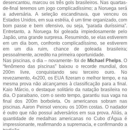
desencantou, marcou os três gols brasileiros. Nas quartas-
de-final teremos um jogo complicadíssimo; a Noruega será
a adversária. A seleção escandinava, que venceu os
Estados Unidos, em sua estréia, é um time organizado, com
bom passe e bem ofensivo, ou seja, “parada duríssima”.
Entretanto, a Noruega foi goleada impiedosamente pelo
Japão, uma grande surpresa. Resumindo, se elas estiverem
em um dia bom, confronto complicadíssimo, se estiverem
em um dia ruim, chance de goleada brasileira;
pessoalmente, acredito na primeira oportunidade.
Nas piscinas, o dia – novamente- foi de
Michael Phelps
. O
“fenômeno das piscinas” baixou o recorde mundial, dos
200m livre, conquistando seu terceiro ouro. No
revezamento, 4x200, os EUA fizeram o melhor tempo, e na
mesma prova não alcançamos à classificação para a final.
Kaio Márcio, o destaque solitário da natação brasileira no
dia. O paraibano, com o sexto tempo, garantiu sua vaga na
final dos 200m borboleta. Os americanos sobram nas
piscinas. Aaron Peirsol venceu os 100m costas. O nadador
é outro que não possui adversários em sua prova. Aliás, a
quantidade de medalhas americanas no Cubo d'Água é
impressionante, reafirmando a supremacia, e confirmando a