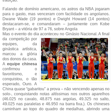
tradição.
Falando de domínio americano, os astros da NBA jogaram
para o gasto, mas venceram com facilidade os angolanos.
Dwane Wade (19 pontos) e Dwight Howard (14 pontos)
destacaram-se, e comandaram – juntamente com Kobe
Bryant – a vitória de 97 a 76, sobre Angola
Mas o evento do dia aconteceu no Ginásio Nacional. A final
da competição
por
equipes, da
ginástica artística,
marcou a glória
dos donos da casa.
A
equipe chinesa
confirmou o
favoritismo, e
conquistou, o tão
esperado, Ouro. A
China quase “gabaritou” a prova – não vencendo apenas no
solo-, conquistando notas altíssimas nos outros aparelhos
(46.025 no cavalo, 48.875 nas argolas, 49.325 no salto,
49.025 nas paralelas e 46.950 na barra fixa.). Os chineses
caminham ao topo do quadro de medalhas, abrindo uma