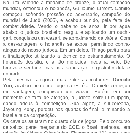
Na luta valendo a medalha de bronze, o atual campeão
mundial, enfrentou o holandês, Guillaume Elmont. Camilo
começou sofrendo pressão do adversário, campeão do
mundial de Judô (2005), e acabou punido, pela falta de
combatividade. Vendo o trabalho de anos, ir por água
abaixo, o judoca brasileiro reagiu, e aplicando um ouchi-
gari, conquistou um wazari, se aproximando da vitória. Com
a desvantagem, o holandês se expôs, permitindo contra-
ataques do nosso judoca. Em um deles, Thiago partiu para
a finalização; utilizando a técnica do estrangulamento. O
holandês desistiu, e a tão merecida medalha veio. De
bronze é verdade, mas pela superação, o gostinho dela é
dourado.
Pela mesma categoria, mas entre as mulheres,
Daniele
Yuri
, acabou perdendo logo na estréia. Daniele começou
em vantagem; conquistou um wazari. Porém, em um
momento de falta de atenção, a judoca sofreu um ippon,
dando adeus à competição. Sua algoz, a sul-coreana,
Jayoung Kong, perdeu nas quartas-de-final, eliminando a
brasileira da competição.
Os cavalos saltaram no quarto dia de jogos. Pelo concurso
de saltos, parte integrante do
CCE
, o Brasil melhorou, em