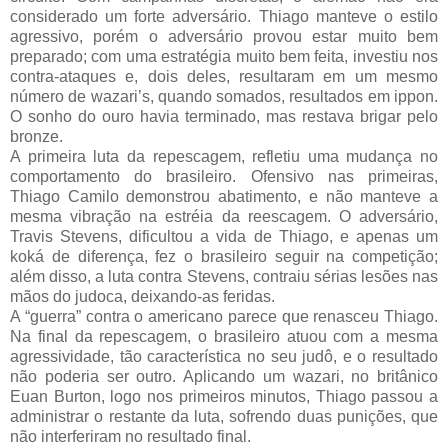
considerado um forte adversário. Thiago manteve o estilo
agressivo, porém o adversário provou estar muito bem
preparado; com uma estratégia muito bem feita, investiu nos
contra-ataques e, dois deles, resultaram em um mesmo
número de wazari’s, quando somados, resultados em ippon.
O sonho do ouro havia terminado, mas restava brigar pelo
bronze.
A primeira luta da repescagem, refletiu uma mudança no
comportamento do brasileiro. Ofensivo nas primeiras,
Thiago Camilo demonstrou abatimento, e não manteve a
mesma vibração na estréia da reescagem. O adversário,
Travis Stevens, dificultou a vida de Thiago, e apenas um
koká de diferença, fez o brasileiro seguir na competição;
além disso, a luta contra Stevens, contraiu sérias lesões nas
mãos do judoca, deixando-as feridas.
A “guerra” contra o americano parece que renasceu Thiago.
Na final da repescagem, o brasileiro atuou com a mesma
agressividade, tão característica no seu judô, e o resultado
não poderia ser outro. Aplicando um wazari, no britânico
Euan Burton, logo nos primeiros minutos, Thiago passou a
administrar o restante da luta, sofrendo duas punições, que
não interferiram no resultado final.