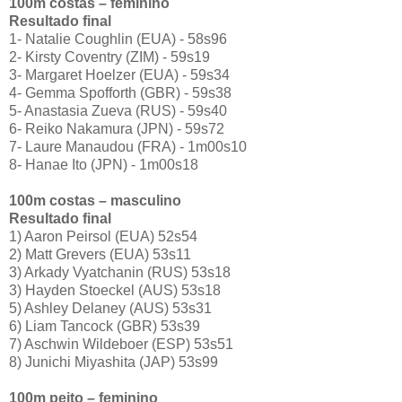
100m costas – feminino
Resultado final
1- Natalie Coughlin (EUA) - 58s96
2- Kirsty Coventry (ZIM) - 59s19
3- Margaret Hoelzer (EUA) - 59s34
4- Gemma Spofforth (GBR) - 59s38
5- Anastasia Zueva (RUS) - 59s40
6- Reiko Nakamura (JPN) - 59s72
7- Laure Manaudou (FRA) - 1m00s10
8- Hanae Ito (JPN) - 1m00s18
100m costas – masculino
Resultado final
1) Aaron Peirsol (EUA) 52s54
2) Matt Grevers (EUA) 53s11
3) Arkady Vyatchanin (RUS) 53s18
3) Hayden Stoeckel (AUS) 53s18
5) Ashley Delaney (AUS) 53s31
6) Liam Tancock (GBR) 53s39
7) Aschwin Wildeboer (ESP) 53s51
8) Junichi Miyashita (JAP) 53s99
100m peito – feminino