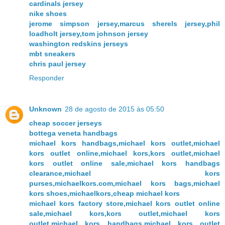
cardinals jersey
nike shoes
jerome simpson jersey,marcus sherels jersey,phil
loadholt jersey,tom johnson jersey
washington redskins jerseys
mbt sneakers
chris paul jersey
Responder
Unknown
28 de agosto de 2015 às 05:50
cheap soccer jerseys
bottega veneta handbags
michael kors handbags,michael kors outlet,michael
kors outlet online,michael kors,kors outlet,michael
kors outlet online sale,michael kors handbags
clearance,michael kors
purses,michaelkors.com,michael kors bags,michael
kors shoes,michaelkors,cheap michael kors
michael kors factory store,michael kors outlet online
sale,michael kors,kors outlet,michael kors
outlet,michael kors handbags,michael kors outlet