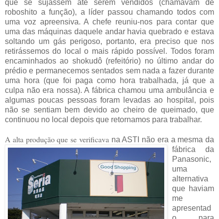
que se sujassem até serem vendidos (chamavam de
roboshito a função), a líder passou chamando todos com
uma voz apreensiva. A chefe reuniu-nos para contar que
uma das máquinas daquele andar havia quebrado e estava
soltando um gás perigoso, portanto, era preciso que nos
retirássemos do local o mais rápido possível. Todos foram
encaminhados ao shokudô (refeitório) no último andar do
prédio e permanecemos sentados sem nada a fazer durante
uma hora (que foi paga como hora trabalhada, já que a
culpa não era nossa). A fábrica chamou uma ambulância e
algumas poucas pessoas foram levadas ao hospital, pois
não se sentiam bem devido ao cheiro de queimado, que
continuou no local depois que retornamos para trabalhar.
A alta produção que se verificava
na ASTI não era a mesma da
fábrica da
Panasonic,
uma
alternativa
que haviam
me
apresentad
o para