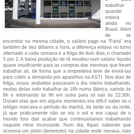
trabalhar
quando
estava
ainda no
Brasil. Além
de se
encontrar na mesma cidade, o salário pago na “Pana” era
também de dez dólares a hora, a diferença estava no turno
alternado a cada semana e a folga de dois dias, o chamado
5 por 2. A baixa produção de lá resultou num salário líquido
quase insuficiente para as compras das meninas que foram
trabalhar ali, de forma que a empreiteira teve de enviá-las
para cobrir a demanda por aparelhos na ASTI. Nos dias de
folga, essas arubaitos passavam o dia inteiro trabalhando,
muitas delas indo trabalhar às 18h numa fábrica, saindo às
6h e retornando às 9h em outra para só sair às 22:30h.
Diziam elas que em alguns momentos era difícil saber se o
relógio marcava o período da manhã, da tarde ou da noite,
já que praticamente não se via o sol e era capaz de o
mundo fora dali acabar que continuaríamos trabalhando
naquele ritmo incessante. Num dia, fiquei sabendo que
ocorrera um jishin (terremoto) na cidade onde morava, mas