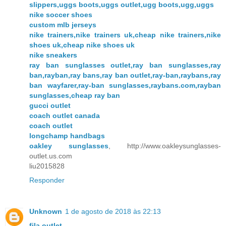
slippers,uggs boots,uggs outlet,ugg boots,ugg,uggs
nike soccer shoes
custom mlb jerseys
nike trainers,nike trainers uk,cheap nike trainers,nike
shoes uk,cheap nike shoes uk
nike sneakers
ray ban sunglasses outlet,ray ban sunglasses,ray
ban,rayban,ray bans,ray ban outlet,ray-ban,raybans,ray
ban wayfarer,ray-ban sunglasses,raybans.com,rayban
sunglasses,cheap ray ban
gucci outlet
coach outlet canada
coach outlet
longchamp handbags
oakley sunglasses
, http://www.oakleysunglasses-
outlet.us.com
liu2015828
Responder
Unknown
1 de agosto de 2018 às 22:13
fila outlet