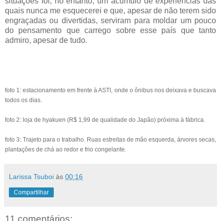
situações foi, no entanto, um acúmulo de experiências das
quais nunca me esquecerei e que, apesar de não terem sido
engraçadas ou divertidas, serviram para moldar um pouco
do pensamento que carrego sobre esse país que tanto
admiro, apesar de tudo.
foto 1: estacionamento em frente à ASTI, onde o ônibus nos deixava e buscava
todos os dias.
foto 2: loja de hyakuen (R$ 1,99 de qualidade do Japão) próxima à fábrica.
foto 3: Trajeto para o trabalho. Ruas estreitas de mão esquerda, árvores secas,
plantações de chá ao redor e frio congelante.
Larissa Tsuboi
às
00:16
Compartilhar
11 comentários: