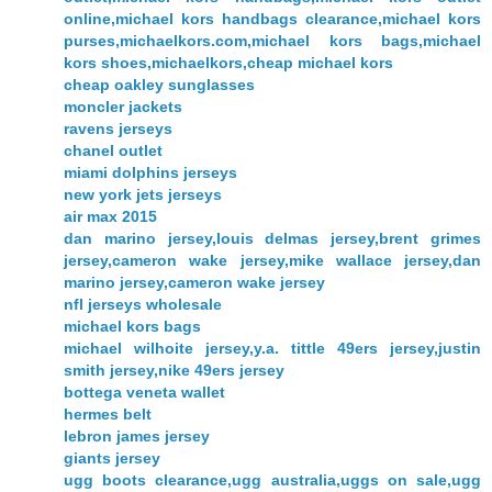
online,michael kors handbags clearance,michael kors
purses,michaelkors.com,michael kors bags,michael
kors shoes,michaelkors,cheap michael kors
cheap oakley sunglasses
moncler jackets
ravens jerseys
chanel outlet
miami dolphins jerseys
new york jets jerseys
air max 2015
dan marino jersey,louis delmas jersey,brent grimes
jersey,cameron wake jersey,mike wallace jersey,dan
marino jersey,cameron wake jersey
nfl jerseys wholesale
michael kors bags
michael wilhoite jersey,y.a. tittle 49ers jersey,justin
smith jersey,nike 49ers jersey
bottega veneta wallet
hermes belt
lebron james jersey
giants jersey
ugg boots clearance,ugg australia,uggs on sale,ugg