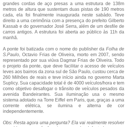
grandes cordas de aço presas a uma estrutura de 138m
metros de altura que sustentam duas pistas de 190 metros
cada, ela foi finalmente inaugurada neste sabádo. Teve
direito a uma cerimônia com a presença do prefeito Gilberto
Kassab e do governador José Serra, além de um desfile de
carros antigos. A estrutura foi aberta ao público às 11h da
manhã.
A ponte foi batizada com o nome do publisher da
Folha de
S.Paulo
, Octavio Frias de Oliveira, morto em 2007, sendo
representado por sua viúva Dagmar Frias de Oliveira. Todo
o projeto da ponte, que deve facilitar o acesso de veículos
leves aos bairros da zona sul de São Paulo, custou cerca de
260 Milhões de reais e teve início ainda no governo Marta
Suplicy. Sua capacidade total é de 4000 veículos/hora e tem
como objetivo desafogar o trânsito de veículos pesados da
avenida Bandeirantes. Sua iluminação usa o mesmo
sistema adotado na Torre Eiffel em Paris, que, graças a uma
corrente elétrica, se ilumina e alterna de cor
independentemente
.
Obs: Resta agora uma pergunta? Ela vai realmente resolver